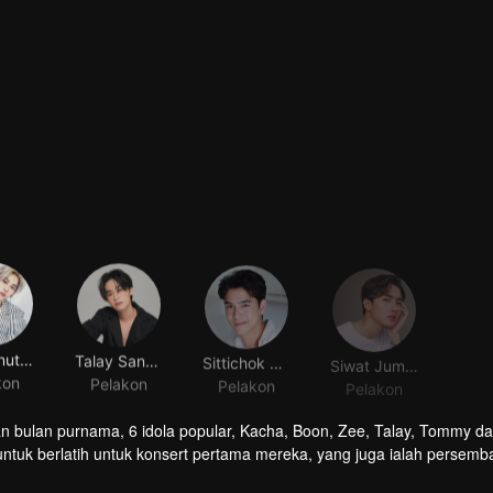
Noppanut Guntachai
Talay Sanguandikul
Sittichok Pueakpoolpol
Siwat Jumlongkul
kon
Pelakon
Pelakon
Pelakon
dan bulan purnama, 6 idola popular, Kacha, Boon, Zee, Talay, Tommy d
l untuk berlatih untuk konsert pertama mereka, yang juga ialah persem
esuatu menakutkan di 'Red Brick House', di mana terdapat "Rose The