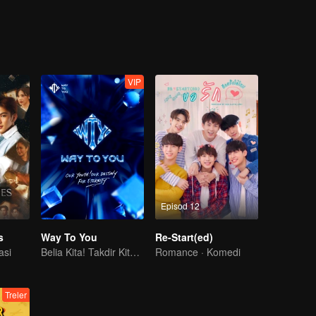
 …
VIP
Episod 12
s
Way To You
Re-Start(ed)
asi
Belia Kita! Takdir Kita! Kekal Selamanya!
Romance · Komedi
Treler