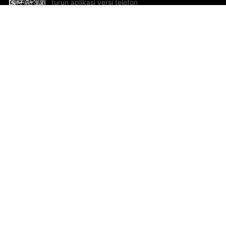
turun aplikasi versi telefon
bimbit!
Bantuan dan Maklum Balas
Te
Cadangan dan maklum balas
Se
Hu
Al
ted.