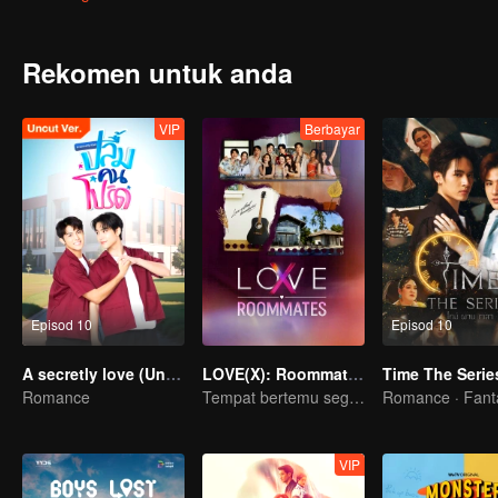
yang tinggal di sana selama lebih 200 tahun dan gila dengan idola
Rekomen untuk anda
VIP
Berbayar
Episod 10
Episod 10
A secretly love (Uncut Ver.)
LOVE(X): Roommates
Time The Serie
Romance
Tempat bertemu segala jenis cinta.
Romance · Fant
VIP