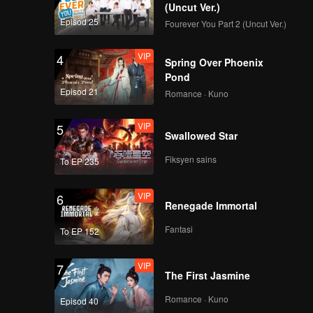
(Uncut Ver.)
Episod 25
Fourever You Part 2 (Uncut Ver.)
VIP
4
Spring Over Phoenix
Pond
Episod 21
Romance · Kuno
VIP
5
Swallowed Star
Fiksyen sains
To EP 235
VIP
6
Renegade Immortal
Fantasi
To EP 152
VIP
7
The First Jasmine
Romance · Kuno
Episod 40