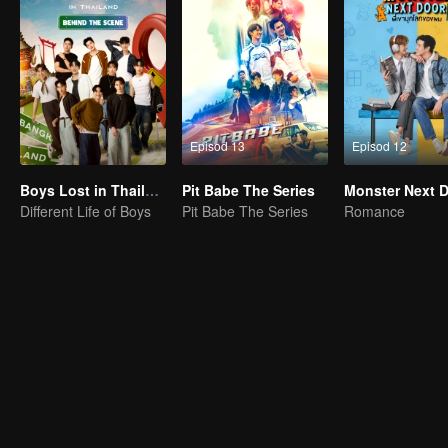
Episod 13
Episod 12
Boys Lost in Thailand·Behind the Scene
Pit Babe The Series
Monster Next 
Different Life of Boys
Pit Babe The Series
Romance