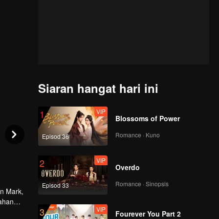
Siaran hangat hari ini
VIP
1
Blossoms of Power
Romance · Kuno
Episod 36
VIP
2
Overdo
Romance · Sinopsis
Episod 33
an Mark,
bahan
VIP
3
 Ghost",
Fourever You Part 2