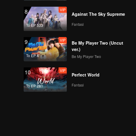
VIP
8
Against The Sky Supreme
Fantasi
To EP 533
VIP
9
Be My Player Two (Uncut
ver.)
To EP 4
Be My Player Two
VIP
10
Perfect World
Fantasi
To EP 281