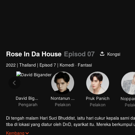
Rose In Da House
Episod 07
Kongsi
2022
|
Thailand
|
Episod 7
|
Komedi · Fantasi
David Bigander
Nontanun Anchuleepradit
Pruk Panich
Pengarah
Pelakon
Pelakon
Pela
Di tengah malam Hari Suci Bhuddist, iaitu hari cukur kepala sami 
tiba di lokasi yang diatur oleh DnD, syarikat itu. Mereka berkumpu
besar pada tahun ini. Siapa sangka bahawa mereka akan bertemu s
Kembang