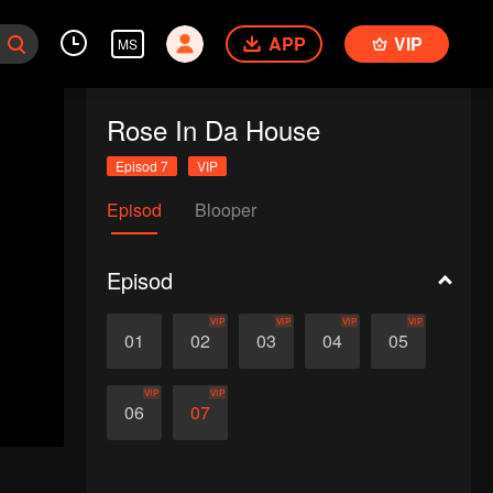
APP
VIP
MS
Rose In Da House
Episod 7
VIP
Episod
Blooper
Episod
VIP
VIP
VIP
VIP
01
02
03
04
05
VIP
VIP
06
07