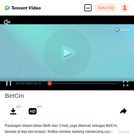
Buka App
en
00:00:00
/
00:29:31
BetCin
Pasangan dalam talian Beth dan Cindy, juga dikenali sebagai BetCin,
berada di tepi perceraian. Ketika mereka sedang merancang cara terbaik
Semua