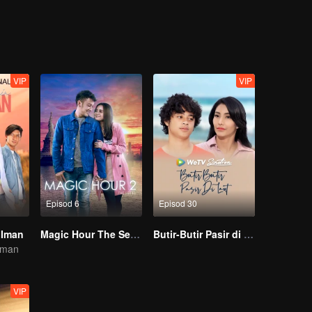
a sebagai pasangan ideal di depan semua pengikut Umami yang menyu
Bolehkah mereka masih bertoleransi dengan kegilaan masing-masing?
an mereka yang sudah keliru?
VIP
VIP
Episod 6
Episod 30
 Iman
Magic Hour The Series S2
Butir-Butir Pasir di Laut
Iman
VIP