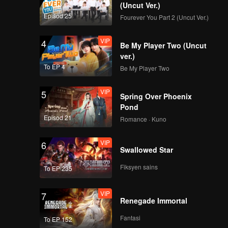
kai,
(Uncut Ver.)
Episod 25
Fourever You Part 2 (Uncut Ver.)
VIP
4
Be My Player Two (Uncut
ver.)
To EP 4
Be My Player Two
VIP
5
Spring Over Phoenix
Pond
Episod 21
Romance · Kuno
VIP
6
Swallowed Star
Fiksyen sains
To EP 235
VIP
7
Renegade Immortal
Fantasi
To EP 152