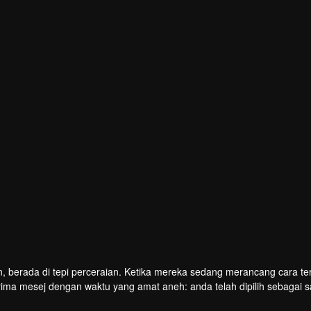
n, berada di tepi perceraian. Ketika mereka sedang merancang cara te
ma mesej dengan waktu yang amat aneh: anda telah dipilih sebagai s
ls. Taruhan itu apa? 10 juta peso tunai dan banyak lagi hadiah lain! 