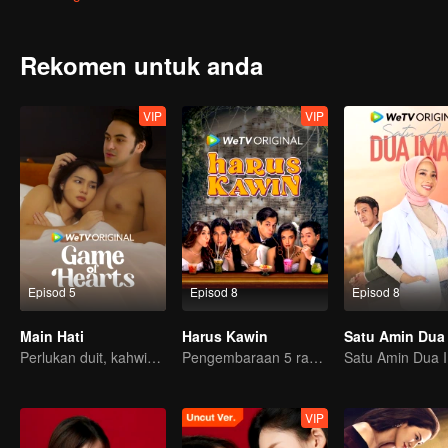
semua memerlukan wang itu, tetapi bolehkah mereka berpura-pur
berkongsi, dan mengulas setiap kandungan media sosial mereka? 
Perlumbaan ini akan membawa kekeliruan apa lagi kepada hubung
Rekomen untuk anda
VIP
VIP
Episod 5
Episod 8
Episod 8
Main Hati
Harus Kawin
Satu Amin Dua
Perlukan duit, kahwin kontrak penyelesaiannya?
Pengembaraan 5 rakan mencari pasangan jiwa!
Satu Amin Dua 
VIP