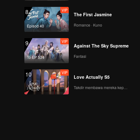
VIP
8
The First Jasmine
Romance · Kuno
Episod 40
VIP
9
Against The Sky Supreme
Fantasi
To EP 534
VIP
10
Love Actually S5
Takdir membawa mereka kepada cinta yang tulus!