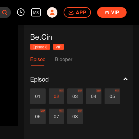
APP
VIP
MS
BetCin
Episod 8
VIP
Episod
Blooper
Episod
VIP
VIP
VIP
VIP
01
02
03
04
05
VIP
VIP
VIP
06
07
08