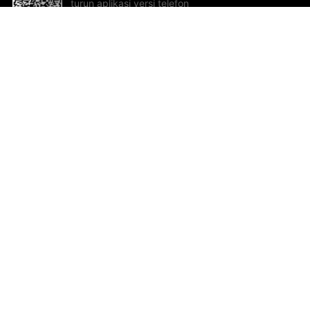
turun aplikasi versi telefon
bimbit!
Bantuan dan Maklum Balas
Te
Cadangan dan maklum balas
Se
Hu
Al
ted.