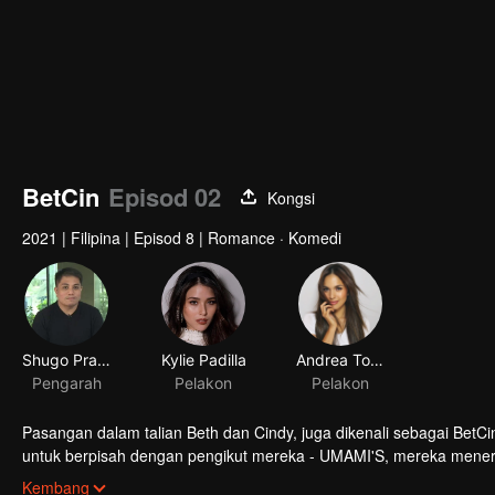
BetCin
Episod 02
Kongsi
2021
|
Filipina
|
Episod 8
|
Romance · Komedi
Shugo Praico
Kylie Padilla
Andrea Torres
Pengarah
Pelakon
Pelakon
Pasangan dalam talian Beth dan Cindy, juga dikenali sebagai BetCi
untuk berpisah dengan pengikut mereka - UMAMI'S, mereka meneri
peserta separuh akhir dalam pencarian kami untuk #RelationshipGoa
Kembang