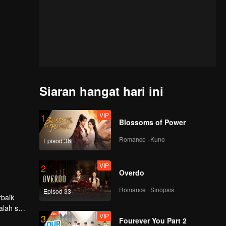
Siaran hangat hari ini
VIP
1
Blossoms of Power
Romance · Kuno
Episod 36
VIP
2
Overdo
Romance · Sinopsis
Episod 33
rbaik
alah satu
VIP
3
Mereka
Fourever You Part 2