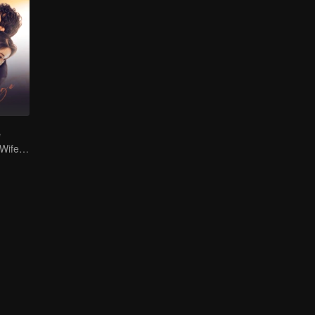
e
Drama pendek “Wife's Revenge”