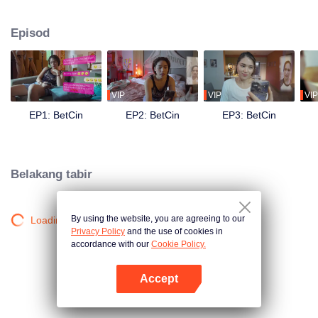
untuk berpisah dengan pengikut mereka - UMAMI'S, mereka menerima
mesej dengan waktu yang amat aneh: anda telah dipilih sebagai salah satu
Episod
peserta separuh akhir dalam pencarian kami untuk #RelationshipGoals.
Taruhan itu apa? 10 juta peso tunai dan banyak lagi hadiah lain! Mereka
semua memerlukan wang itu, tetapi bolehkah mereka berpura-pura sebagai
pasangan ideal di depan semua pengikut Umami yang menyukai,
berkongsi, dan mengulas setiap kandungan media sosial mereka?
VIP
VIP
VIP
Bolehkah mereka masih bertoleransi dengan kegilaan masing-masing?
EP1: BetCin
EP2: BetCin
EP3: BetCin
Perlumbaan ini akan membawa kekeliruan apa lagi kepada hubungan
mereka yang sudah keliru?
Belakang tabir
By using the website, you are agreeing to our
Loading…
Privacy Policy
and the use of cookies in
accordance with our
Cookie Policy.
Accept
Buka App