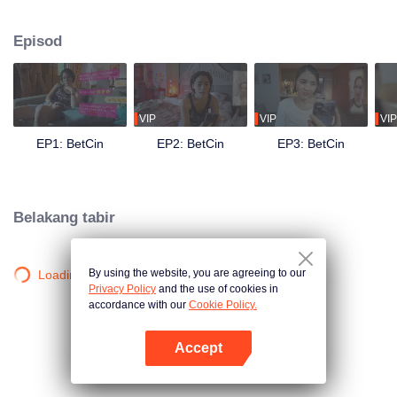
untuk berpisah dengan pengikut mereka - UMAMI'S, mereka menerima
mesej dengan waktu yang amat aneh: anda telah dipilih sebagai salah satu
Episod
peserta separuh akhir dalam pencarian kami untuk #RelationshipGoals.
Taruhan itu apa? 10 juta peso tunai dan banyak lagi hadiah lain! Mereka
semua memerlukan wang itu, tetapi bolehkah mereka berpura-pura sebagai
pasangan ideal di depan semua pengikut Umami yang menyukai,
berkongsi, dan mengulas setiap kandungan media sosial mereka?
VIP
VIP
VIP
Bolehkah mereka masih bertoleransi dengan kegilaan masing-masing?
EP1: BetCin
EP2: BetCin
EP3: BetCin
Perlumbaan ini akan membawa kekeliruan apa lagi kepada hubungan
mereka yang sudah keliru?
Belakang tabir
By using the website, you are agreeing to our
Loading…
Privacy Policy
and the use of cookies in
accordance with our
Cookie Policy.
Accept
Buka App