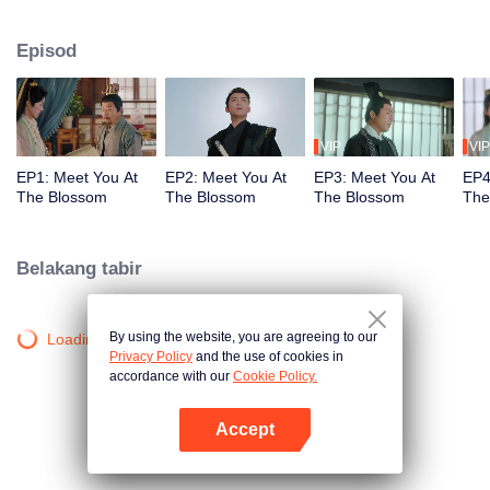
gelap, hasratnya tercapai apabila dia bertemu dengan Cik Huai'en, seorang
wanita luar biasa yang sedang dalam bahaya. Xiaobao melangkah masuk
Episod
untuk menyelamatkannya tetapi dia mendapati dirinya terjebak dengannya!
Ketika mereka mengungkap identiti misteri Huai'en dan hubungan
mendalamnya dengan keluarga Jin, adakah mereka akan mendapat
keberanian untuk menerima perasaan sebenar mereka?
VIP
VIP
EP1: Meet You At
EP2: Meet You At
EP3: Meet You At
EP4
The Blossom
The Blossom
The Blossom
The
Belakang tabir
By using the website, you are agreeing to our
Loading…
Privacy Policy
and the use of cookies in
accordance with our
Cookie Policy.
Accept
Buka App