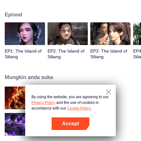
dan bahaya.
Episod
EP1: The Island of
EP2: The Island of
EP3: The Island of
EP4
Siliang
Siliang
Siliang
Sili
Mungkin anda suka
By using the website, you are agreeing to our
WUKONG
Privacy Policy
and the use of cookies in
accordance with our
Cookie Policy.
Accept
Shadow of Heaven
Buka App