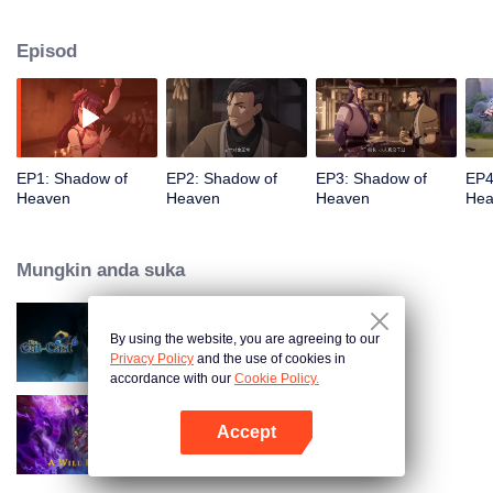
Selepas sepuluh tahun buangan, gurunya Tian Lan menugaskannya
menyusup ke Sekte Kunlun untuk mencari perisik dan memulihkan Cakera
Episod
Dewa Lima Elemen. Dalam misinya, Lu Chen menemui cinta dan
persahabatan, sambil membongkar rahsia tentang naga hitam dan Tian Lan
mempunyai agenda tersembunyi. Lu Chen memutuskan untuk mengikuti
kata hatinya dan melakukan yang benar.
EP1: Shadow of
EP2: Shadow of
EP3: Shadow of
EP4
Heaven
Heaven
Heaven
Hea
Mungkin anda suka
By using the website, you are agreeing to our
The Out-Cast S6
Privacy Policy
and the use of cookies in
accordance with our
Cookie Policy.
Accept
A Will Eternal
Buka App