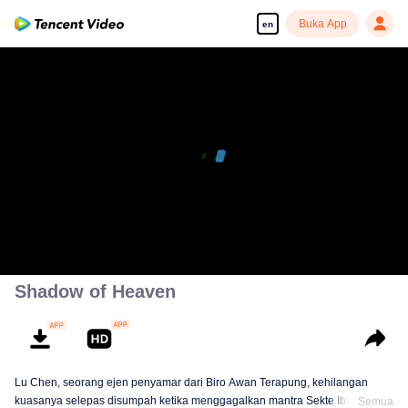
Buka App
en
Shadow of Heaven
Lu Chen, seorang ejen penyamar dari Biro Awan Terapung, kehilangan
kuasanya selepas disumpah ketika menggagalkan mantra Sekte Iblis.
Semua