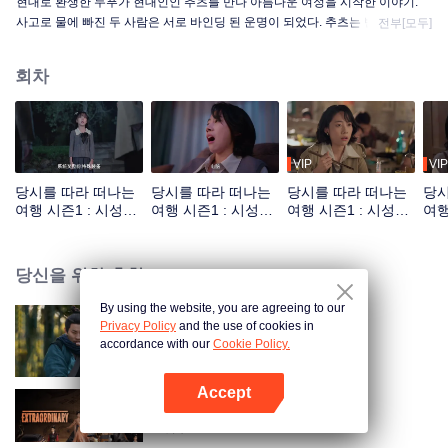
현대로 환생한 두푸가 현대인인 추츠를 만나 아름다운 여정을 시작한 이야기.
사고로 물에 빠진 두 사람은 서로 바인딩 된 운명이 되었다. 추츠는 반드시 두푸
전부[모두]
가 고대로 돌아간 후에야 자유의 몸을 얻을 수 있었다. 여기저기 돌아다니며 두
사람의 우정도 점점 깊어졌고 자기 인생과 사회에 대한 마음도 달라지고 있었
회차
다. 이어지는 여정에서 추츠는 인생의 목표를 다시 찾았고 두푸도 마음의 매듭
을 풀어 진정한 천지와 대의를 찾았다.
VIP
VIP
당시를 따라 떠나는
당시를 따라 떠나는
당시를 따라 떠나는
당시
여행 시즌1 : 시성과
여행 시즌1 : 시성과
여행 시즌1 : 시성과
여행
짝이 되기_01회
짝이 되기_02회
짝이 되기_03회
짝이
당신을 위한 추천
By using the website, you are agreeing to our
Privacy Policy
and the use of cookies in
협객행불통
accordance with our
Cookie Policy.
Accept
앱 열기
비범