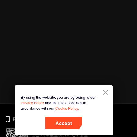
By using the website, you are agreeing to our
Privacy Policy
and the use of cookies in
accordance with our
Cookie Policy.
Phone
Accept
앱을 다운로드하려면 QR 코드