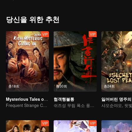
당신을 위한 추천
VIP
VIP
총18회
총30회
총24회
Mysterious Tales of Chang'An
협객행불통
잃어버린 명주의
Frequent Strange Cases in Chang'an! Only For The Daring People
쉬즈성 무림 폭소 풍운을 몰고 오다
VIP
VIP