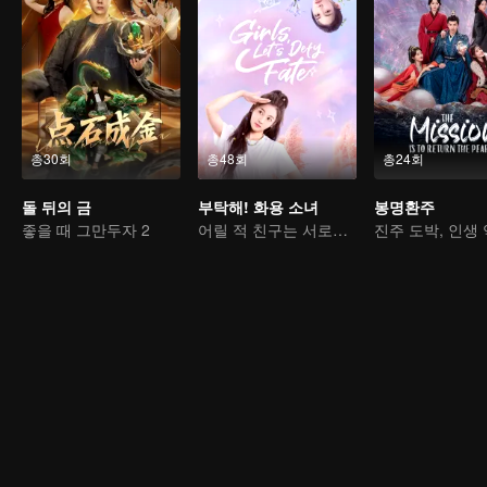
총30회
총48회
총24회
돌 뒤의 금
부탁해! 화용 소녀
봉명환주
좋을 때 그만두자 2
어릴 적 친구는 서로의 컬렉터
진주 도박, 인생