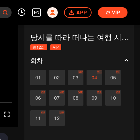
APP
VIP
KO
당시를 따라 떠나는 여행 시즌1 : 시성과 짝이 되기
총12회
VIP
회차
VIP
VIP
VIP
01
02
03
04
05
VIP
VIP
VIP
VIP
VIP
06
07
08
09
10
VIP
VIP
11
12