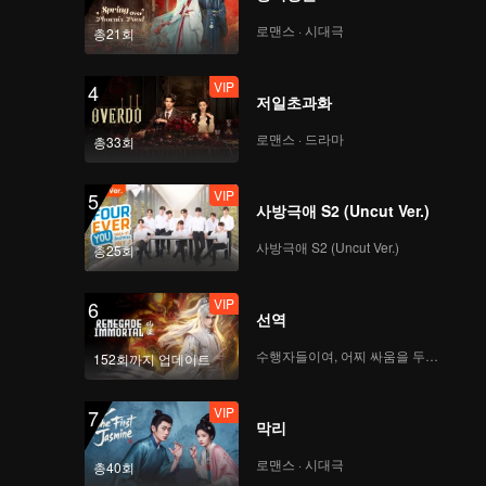
로맨스 · 시대극
총21회
VIP
4
저일초과화
로맨스 · 드라마
총33회
VIP
5
사방극애 S2 (Uncut Ver.)
사방극애 S2 (Uncut Ver.)
총25회
VIP
6
선역
수행자들이여, 어찌 싸움을 두려워하랴
152회까지 업데이트
VIP
7
막리
로맨스 · 시대극
총40회