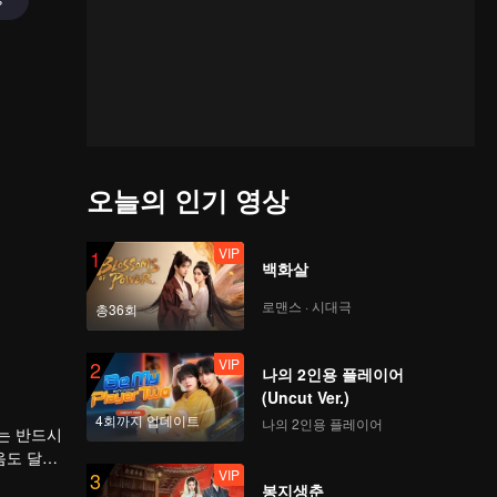
오늘의 인기 영상
VIP
1
백화살
로맨스 · 시대극
총36회
VIP
2
나의 2인용 플레이어
(Uncut Ver.)
4회까지 업데이트
나의 2인용 플레이어
는 반드시
음도 달라
VIP
3
봉지생춘