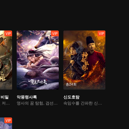
VIP
VIP
VIP
총24회
 비밀
악몽령사록
신도호탐
샤오순야오, 핏빛 저주를 깨기 위한 보물 사냥에 나서다!
영사의 꿈 탐험, 검선의 과거를 엿보다
속임수를 간파한 신도에서의 괴안 수사
VIP