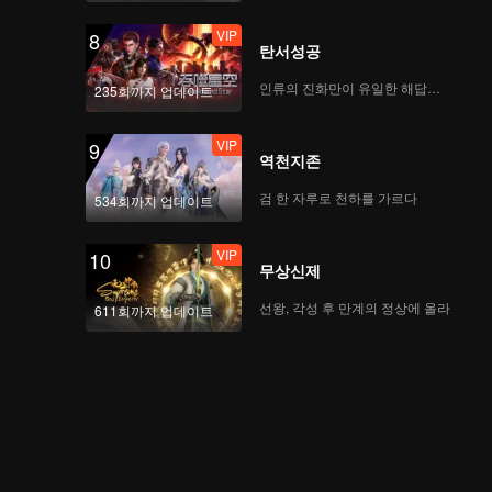
VIP
8
탄서성공
인류의 진화만이 유일한 해답이다
235회까지 업데이트
VIP
9
역천지존
검 한 자루로 천하를 가르다
534회까지 업데이트
VIP
10
무상신제
선왕, 각성 후 만계의 정상에 올라
611회까지 업데이트