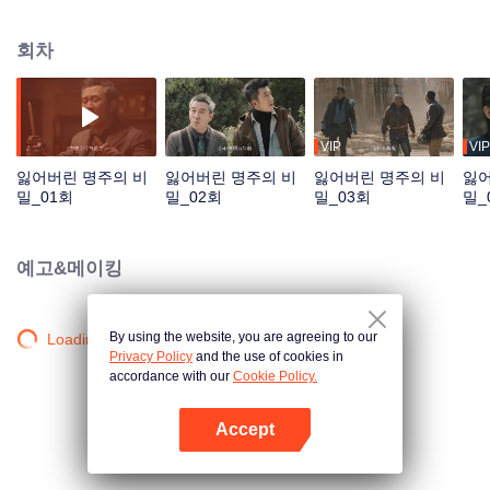
서 도굴 조직과 수차례 격돌하며 위험한 싸움을 이어간다. 마침내 첫 번째 영소
주를 손에 넣는 순간, 그들은 더 큰 음모의 소용돌이 속으로 빨려 들어가게 되는
회차
데…
VIP
VIP
잃어버린 명주의 비
잃어버린 명주의 비
잃어버린 명주의 비
잃어
밀_01회
밀_02회
밀_03회
밀_
예고&메이킹
By using the website, you are agreeing to our
Loading…
Privacy Policy
and the use of cookies in
accordance with our
Cookie Policy.
Accept
앱 열기