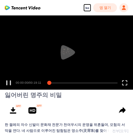
앱 열기
ko
00:00:00
/
00:19:11
잃어버린 명주의 비밀
한 켤레의 자수 신발이 문화재 전문가 천여우시의 운명을 뒤흔들며, 모험의 서
막을 연다. 네 사람으로 이루어진 탐험팀은 영소주(灵霄珠)를 찾아 나선 여정에
전부[모두]