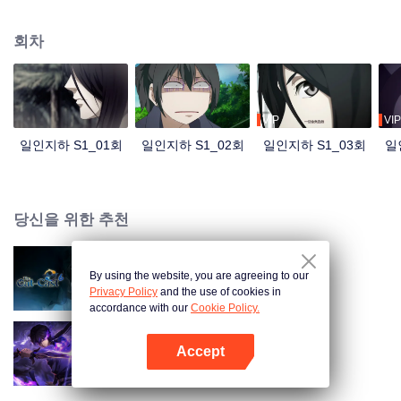
신비로운 소녀 펑바오바오가 그를 찾아오고, 그때부터 그는 활시에게 쫓기고,
괴한에게 베이고, 전에 없던 사건 사고에 휘말리게 된다.
회차
VIP
VIP
일인지하 S1_01회
일인지하 S1_02회
일인지하 S1_03회
일
당신을 위한 추천
By using the website, you are agreeing to our
일인지하 S6
Privacy Policy
and the use of cookies in
accordance with our
Cookie Policy.
Accept
천국의 그림자
앱 열기