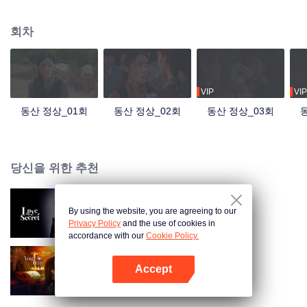
주요 내용으로 삼아, 중국 공산당이 내지에서 티베트를 위해 설립한 첫 번째 고
등교육기관인 '티베트 공립학교'의 설립 과정을 담아낸다. 평화적 해방이 티베트
회차
와 티베트 인민에게 가져온 엄청난 변화를 보여주며, 새롭고도 굴곡 있지만 확
고한 발전 여정을 그린다.
VIP
VIP
동산 정상_01회
동산 정상_02회
동산 정상_03회
당신을 위한 추천
By using the website, you are agreeing to our
숨겨둔 사랑
Privacy Policy
and the use of cookies in
accordance with our
Cookie Policy.
Accept
보보심험
앱 열기