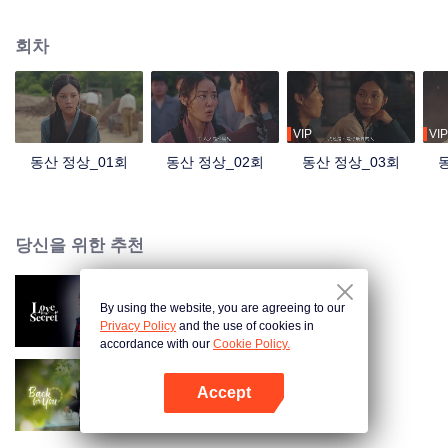
주요 내용으로 삼아, 중국 공산당이 내지에서 티베트를 위해 설립한 첫 번째 고
등교육기관인 '티베트 공립학교'의 설립 과정을 담아낸다. 평화적 해방이 티베트
회차
와 티베트 인민에게 가져온 엄청난 변화를 보여주며, 새롭고도 굴곡 있지만 확
고한 발전 여정을 그린다.
VIP
VIP
동산 정상_01회
동산 정상_02회
동산 정상_03회
당신을 위한 추천
By using the website, you are agreeing to our
숨겨둔 사랑
Privacy Policy
and the use of cookies in
accordance with our
Cookie Policy.
Accept
시간을 거슬러 온 그대
앱 열기