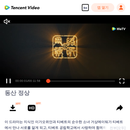
앱 열기
ko
00:00:01
/
00:11:58
동산 정상
이 드라마는 지식인 이가오위안과 티베트의 순수한 소녀 거상메이둬가 티베트
에서 만나 서로를 알게 되고, 티베트 공립학교에서 사랑하며 함께하는 이야기를
전부[모두]