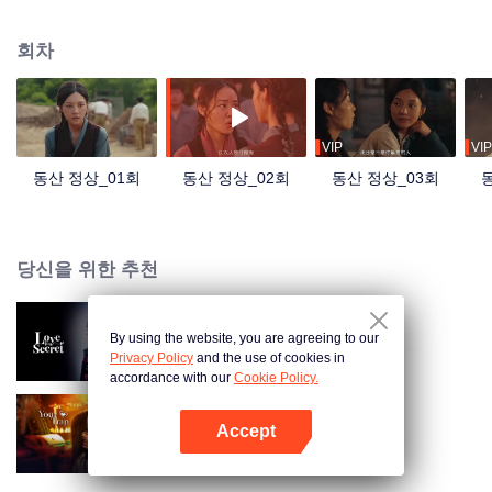
주요 내용으로 삼아, 중국 공산당이 내지에서 티베트를 위해 설립한 첫 번째 고
등교육기관인 '티베트 공립학교'의 설립 과정을 담아낸다. 평화적 해방이 티베트
회차
와 티베트 인민에게 가져온 엄청난 변화를 보여주며, 새롭고도 굴곡 있지만 확
고한 발전 여정을 그린다.
VIP
VIP
동산 정상_01회
동산 정상_02회
동산 정상_03회
당신을 위한 추천
By using the website, you are agreeing to our
숨겨둔 사랑
Privacy Policy
and the use of cookies in
accordance with our
Cookie Policy.
Accept
보보심험
앱 열기