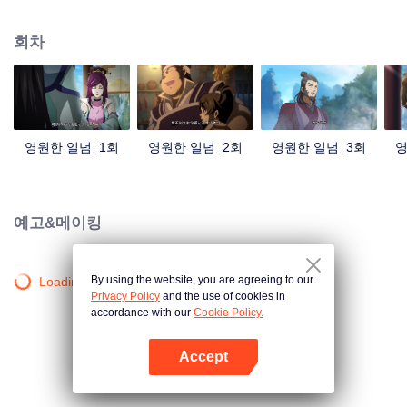
중국 만화계 거작, 시청자 여러분의 폭소를 자아내는 재미난 수선 이야기!
회차
영원한 일념_1회
영원한 일념_2회
영원한 일념_3회
영
예고&메이킹
By using the website, you are agreeing to our
Loading…
Privacy Policy
and the use of cookies in
accordance with our
Cookie Policy.
Accept
앱 열기