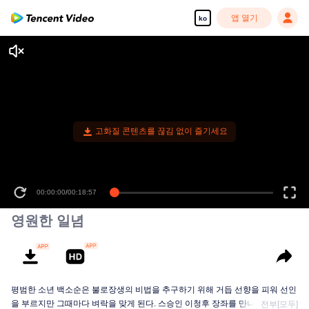
앱 열기
ko
고화질 콘텐츠를 끊김 없이 즐기세요
00:00:00
/
00:18:57
영원한 일념
평범한 소년 백소순은 불로장생의 비법을 추구하기 위해 거듭 선향을 피워 선인
을 부르지만 그때마다 벼락을 맞게 된다. 스승인 이청후 장좌를 만나고 나서야...
전부[모두]