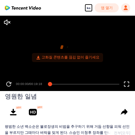
앱 열기
ko
고화질 콘텐츠를 끊김 없이 즐기세요
00:00:00
/
00:19:18
영원한 일념
평범한 소년 백소순은 불로장생의 비법을 추구하기 위해 거듭 선향을 피워 선인
을 부르지만 그때마다 벼락을 맞게 된다. 스승인 이청후 장좌를 만나고 나서야...
전부[모두]