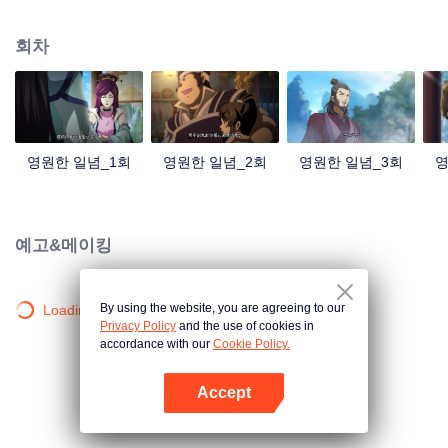
중국 만화계 거작, 시청자 여러분의 폭소를 자아내는 재미난 수선 이야기!
회차
영원한 일념_1회
영원한 일념_2회
영원한 일념_3회
영
예고&메이킹
By using the website, you are agreeing to our
Loading…
Privacy Policy
and the use of cookies in
accordance with our
Cookie Policy.
Accept
앱 열기