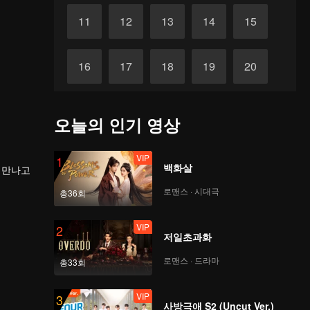
11
12
13
14
15
16
17
18
19
20
21
22
23
24
25
오늘의 인기 영상
26
27
28
29
30
VIP
1
백화살
 만나고
로맨스 · 시대극
총36회
VIP
2
저일초과화
로맨스 · 드라마
총33회
VIP
3
사방극애 S2 (Uncut Ver.)