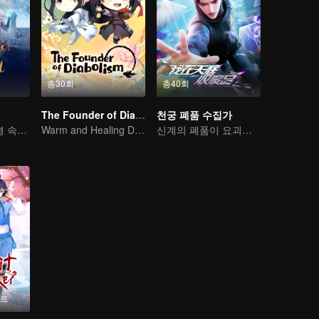
총30회
총40회
The Founder of Diabolism Q
천궁 폐품 수집가
기이한 만남, 역경 속에서 다시 살아난 소년
Warm and Healing Daily Life
신계의 폐품이 요괴와 마물을 처단한다
이트