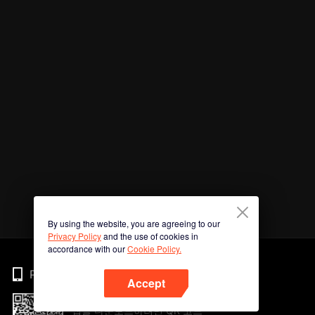
By using the website, you are agreeing to our
Privacy Policy
and the use of cookies in
accordance with our
Cookie Policy.
Phone
Accept
앱을 다운로드하려면 QR 코드