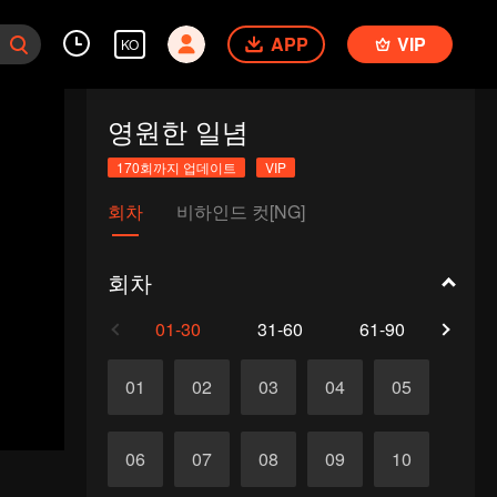
APP
VIP
KO
영원한 일념
170회까지 업데이트
VIP
회차
비하인드 컷[NG]
회차
01-30
31-60
61-90
91-1
01
02
03
04
05
06
07
08
09
10