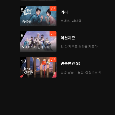
VIP
8
막리
로맨스 · 시대극
총40회
VIP
9
역천지존
검 한 자루로 천하를 가르다
534회까지 업데이트
VIP
10
반숙연인 S5
운명 같은 이끌림, 진심으로 사랑하다