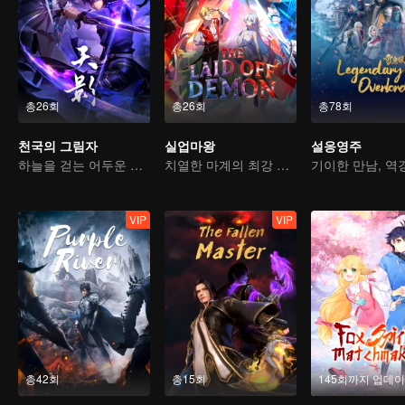
총26회
총26회
총78회
천국의 그림자
실업마왕
설응영주
하늘을 걷는 어두운 그림자, 혼을 불태워 마음을 지키다
치열한 마계의 최강 마왕
VIP
VIP
총42회
총15회
145회까지 업데