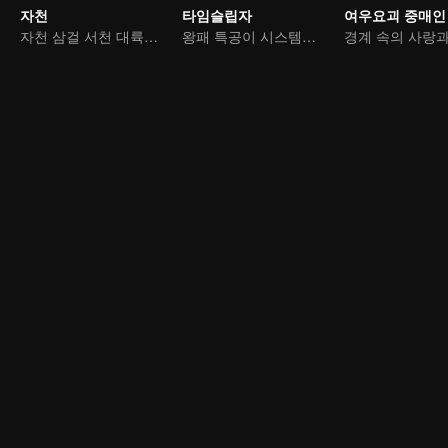
자천
타임슬립자
여우요괴 중매인
자천 삼걸 서천 대륙을 종횡하다
왕패 특공이 시스템을 넘어 구황을 누빈다
경계 속의 사랑과