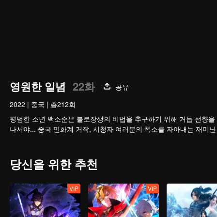
영원한 일념
22화
공유
2022
|
중국
|
총212회
평범한 소년 백소순은 불로장생의 비법을 추구하기 위해 거듭 선향을 
나서야... 중국 만화계 거작, 시청자 여러분의 폭소를 자아내는 재미난
당신을 위한 추천
VIP
VIP