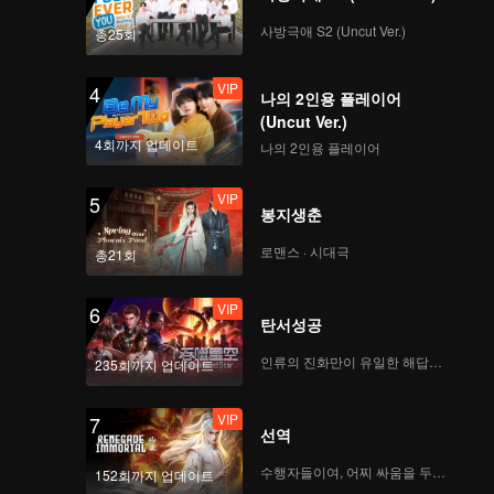
사방극애 S2 (Uncut Ver.)
총25회
VIP
4
나의 2인용 플레이어
(Uncut Ver.)
4회까지 업데이트
나의 2인용 플레이어
VIP
5
봉지생춘
로맨스 · 시대극
총21회
VIP
6
탄서성공
인류의 진화만이 유일한 해답이다
235회까지 업데이트
VIP
7
선역
수행자들이여, 어찌 싸움을 두려워하랴
152회까지 업데이트