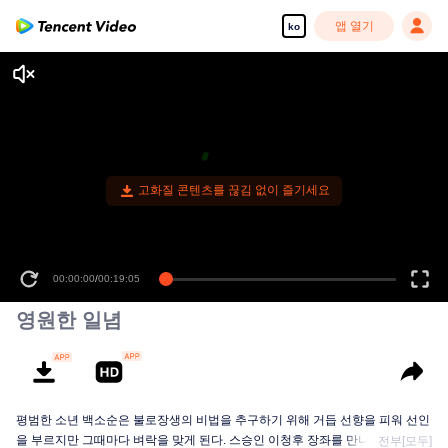
앱 열기
ko
영원한 일념
평범한 소년 백소순은 불로장생의 비법을 추구하기 위해 거듭 선향을 피워 선인
을 부르지만 그때마다 벼락을 맞게 된다. 스승인 이청후 장좌를 만나고 나서야...
전부[모두]