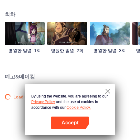
중국 만화계 거작, 시청자 여러분의 폭소를 자아내는 재미난 수선 이야기!
회차
영원한 일념_1회
영원한 일념_2회
영원한 일념_3회
영
예고&메이킹
By using the website, you are agreeing to our
Loading…
Privacy Policy
and the use of cookies in
accordance with our
Cookie Policy.
Accept
앱 열기