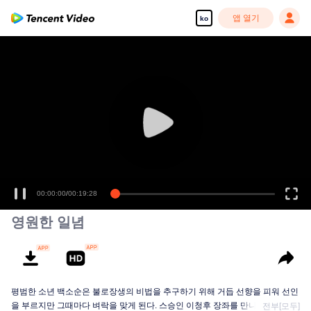
앱 열기
ko
00:00:00
/
00:19:28
영원한 일념
평범한 소년 백소순은 불로장생의 비법을 추구하기 위해 거듭 선향을 피워 선인
을 부르지만 그때마다 벼락을 맞게 된다. 스승인 이청후 장좌를 만나고 나서야...
전부[모두]