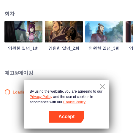
중국 만화계 거작, 시청자 여러분의 폭소를 자아내는 재미난 수선 이야기!
회차
영원한 일념_1회
영원한 일념_2회
영원한 일념_3회
영
예고&메이킹
By using the website, you are agreeing to our
Loading…
Privacy Policy
and the use of cookies in
accordance with our
Cookie Policy.
Accept
앱 열기