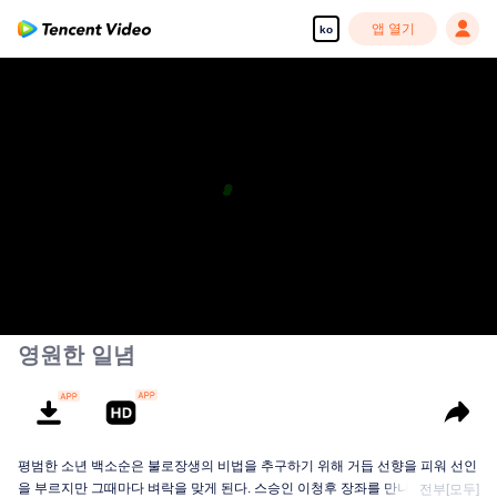
앱 열기
ko
영원한 일념
평범한 소년 백소순은 불로장생의 비법을 추구하기 위해 거듭 선향을 피워 선인
을 부르지만 그때마다 벼락을 맞게 된다. 스승인 이청후 장좌를 만나고 나서야...
전부[모두]