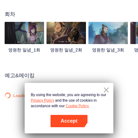
중국 만화계 거작, 시청자 여러분의 폭소를 자아내는 재미난 수선 이야기!
회차
영원한 일념_1회
영원한 일념_2회
영원한 일념_3회
영
예고&메이킹
By using the website, you are agreeing to our
Loading…
Privacy Policy
and the use of cookies in
accordance with our
Cookie Policy.
Accept
앱 열기