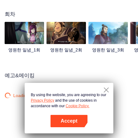
중국 만화계 거작, 시청자 여러분의 폭소를 자아내는 재미난 수선 이야기!
회차
영원한 일념_1회
영원한 일념_2회
영원한 일념_3회
영
예고&메이킹
By using the website, you are agreeing to our
Loading…
Privacy Policy
and the use of cookies in
accordance with our
Cookie Policy.
Accept
앱 열기