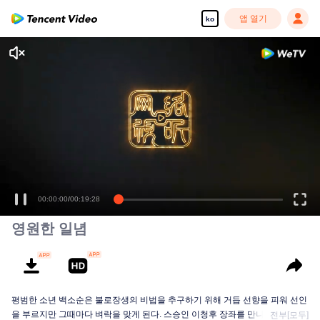
앱 열기
ko
영원한 일념
평범한 소년 백소순은 불로장생의 비법을 추구하기 위해 거듭 선향을 피워 선인
을 부르지만 그때마다 벼락을 맞게 된다. 스승인 이청후 장좌를 만나고 나서야...
전부[모두]