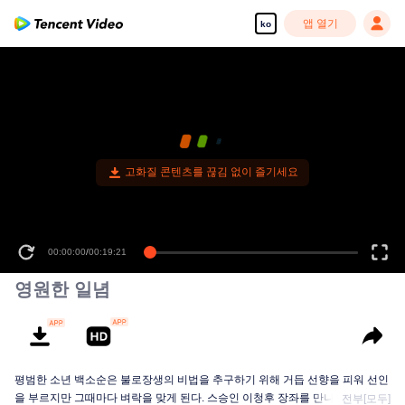
앱 열기
ko
고화질 콘텐츠를 끊김 없이 즐기세요
00:00:00
/
00:19:21
영원한 일념
평범한 소년 백소순은 불로장생의 비법을 추구하기 위해 거듭 선향을 피워 선인
을 부르지만 그때마다 벼락을 맞게 된다. 스승인 이청후 장좌를 만나고 나서야...
전부[모두]