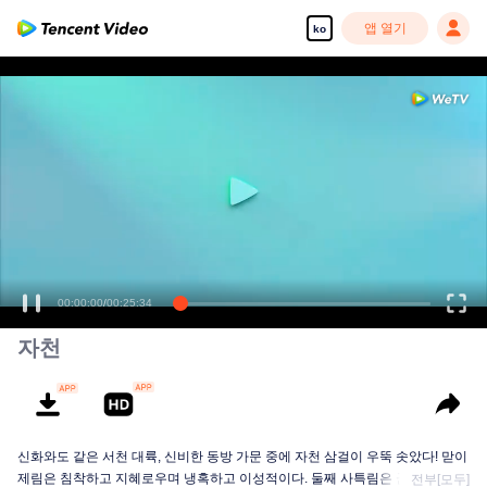
앱 열기
ko
00:00:00
/
00:25:34
자천
신화와도 같은 서천 대륙, 신비한 동방 가문 중에 자천 삼걸이 우뚝 솟았다! 맏이
제림은 침착하고 지혜로우며 냉혹하고 이성적이다. 둘째 사특림은 군을 잘 다스
전부[모두]