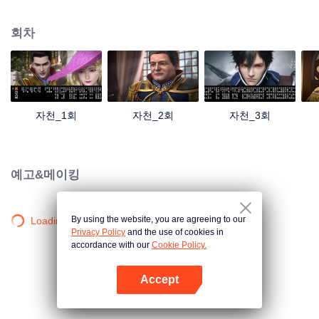
리고 애국심이 강하며 셋째 자천수는 무뢰한이라고 불리지만 지혜와 용기를 겸
비하고 있다. 내우외환에 처한 자천 가문, 자천 삼걸은 각자 신통력을 발휘한다.
회차
피와 불, 칼과 검의 충돌 속에서 펼쳐지는 방대한 서사시적 이야기. 서로 다른 성
격의 인물들이 장렬하면서도 애절한 전설적인 비가를 써 내려가는데…
자천_1회
자천_2회
자천_3회
예고&메이킹
By using the website, you are agreeing to our
Loading…
Privacy Policy
and the use of cookies in
accordance with our
Cookie Policy.
Accept
앱 열기