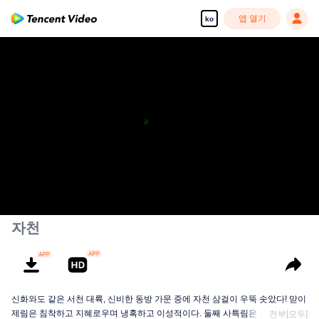
앱 열기
ko
자천
신화와도 같은 서천 대륙, 신비한 동방 가문 중에 자천 삼걸이 우뚝 솟았다! 맏이
제림은 침착하고 지혜로우며 냉혹하고 이성적이다. 둘째 사특림은 군을 잘 다스
전부[모두]