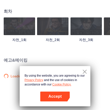
리고 애국심이 강하며 셋째 자천수는 무뢰한이라고 불리지만 지혜와 용기를 겸
비하고 있다. 내우외환에 처한 자천 가문, 자천 삼걸은 각자 신통력을 발휘한다.
회차
피와 불, 칼과 검의 충돌 속에서 펼쳐지는 방대한 서사시적 이야기. 서로 다른 성
격의 인물들이 장렬하면서도 애절한 전설적인 비가를 써 내려가는데…
자천_1회
자천_2회
자천_3회
예고&메이킹
By using the website, you are agreeing to our
Loading…
Privacy Policy
and the use of cookies in
accordance with our
Cookie Policy.
Accept
앱 열기