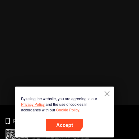
By using the website, you are agreeing to our
Privacy Policy
and the use of cookies in
accordance with our
Cookie Policy.
Phone
Accept
앱을 다운로드하려면 QR 코드