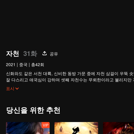
자천
31화
공유
2021
|
중국
|
총42회
신화와도 같은 서천 대륙, 신비한 동방 가문 중에 자천 삼걸이 우뚝 
잘 다스리고 애국심이 강하며 셋째 자천수는 무뢰한이라고 불리지만 지
력을 발휘한다. 피와 불, 칼과 검의 충돌 속에서 펼쳐지는 방대한 서
표시
내려가는데…
당신을 위한 추천
VIP