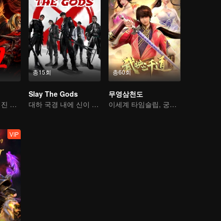
총15회
총60회
Slay The Gods
무영삼천도
뷰티 블로거의 직진 본능: 복흑 소공작을 공략하다
대하 국경 내에 신이 금지된다
이세계 타임슬립, 궁상맞은 사위가 되다
VIP