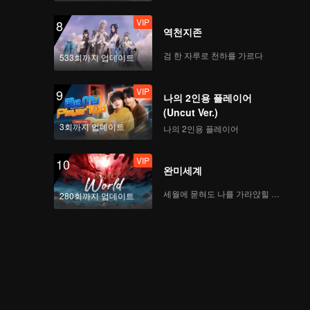
VIP
8
역천지존
검 한 자루로 천하를 가르다
533회까지 업데이트
VIP
9
나의 2인용 플레이어
(Uncut Ver.)
3회까지 업데이트
나의 2인용 플레이어
VIP
10
완미세계
세월에 묻혀도 나를 가라앉힐 수 없어
280회까지 업데이트