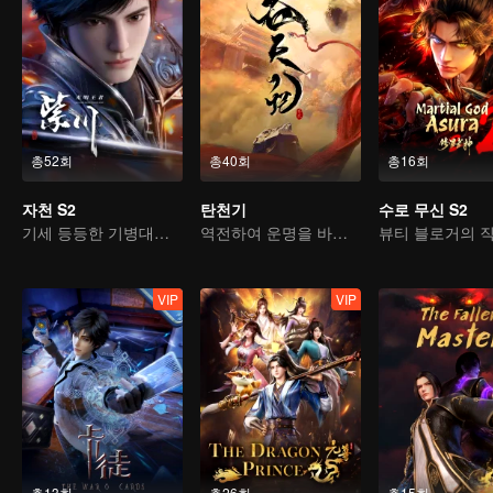
총52회
총40회
총16회
자천 S2
탄천기
수로 무신 S2
기세 등등한 기병대를 이끌고, 다시 쓰는 레전드 오브 자천
역전하여 운명을 바꾸다, 서유기를 소재로 한 고전 선협물
VIP
VIP
총13회
총26회
총15회