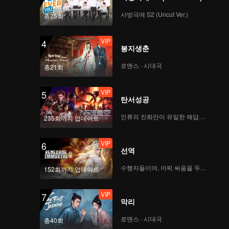
사방극애 S2 (Uncut Ver.)
총25회
VIP
4
봉지생춘
로맨스 · 시대극
총21회
VIP
5
탄서성공
인류의 진화만이 유일한 해답이다
235회까지 업데이트
VIP
6
선역
수행자들이여, 어찌 싸움을 두려워하랴
152회까지 업데이트
VIP
7
막리
로맨스 · 시대극
총40회