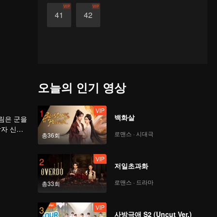
VIP
VIP
41
42
오늘의 인기 영상
VIP
1
백화살
림은 군을
각자 신통
로맨스 · 시대극
총36회
비가를 써
VIP
2
저일초과화
로맨스 · 드라마
총33회
VIP
3
사방극애 S2 (Uncut Ver.)