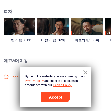
시작했다. 몇 달 후, 여섯 명의 인물이 타워에 모여 유언장의 진실을 밝히려 하지
만 그들은 이미 운명이 짜놓은 올가미에 걸려들었음을 깨닫지 못한다. 비밀은
회차
드러나고, 살기가 도사리는 가운데 그 누구도 무사히 빠져나갈 수 없다. 뒤얽힌
음모 속에서 진실은 과연 무엇인가?
VIP
VIP
바벨의 탑_01회
바벨의 탑_02회
바벨의 탑_03회
예고&메이킹
By using the website, you are agreeing to our
Loading…
Privacy Policy
and the use of cookies in
accordance with our
Cookie Policy.
Accept
앱 열기