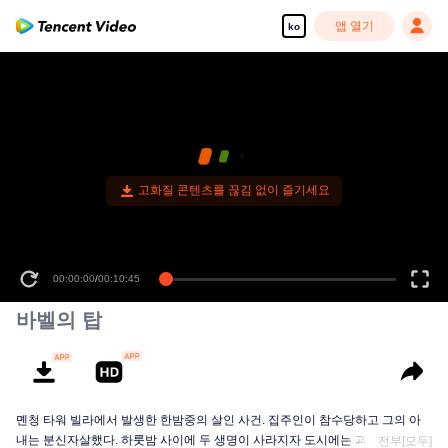
앱 열기
ko
고화질 콘텐츠를 끊김 없이 즐기세요
00:00:00
/
00:10:45
바벨의 탑
몐청 타워 빌라에서 발생한 한밤중의 살인 사건. 집주인이 참수당하고 그의 아
내는 분신자살했다. 하룻밤 사이에 두 생명이 사라지자 도시에는 괴담이 돌기
전부[모두]