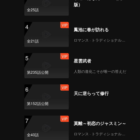
版）
VIP
VIP
全25話
291
292
VIP
4
VIP
VIP
鳳池に春が訪れる
293
294
ロマンス · トラディショナル・コスチューム
全21話
VIP
VIP
295
296
VIP
5
星雲武者
VIP
VIP
人類の進化こそが唯一の答えだ
第235話公開
297
298
VIP
6
VIP
VIP
天に逆らって修行
299
300
第152話公開
VIP
7
莫離～初恋のジャスミン～
ロマンス · トラディショナル・コスチューム
全40話