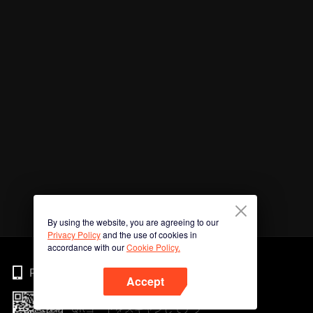
By using the website, you are agreeing to our
Privacy Policy
and the use of cookies in
accordance with our
Cookie Policy.
Phone
Accept
QRコードをスキャンしてアプ