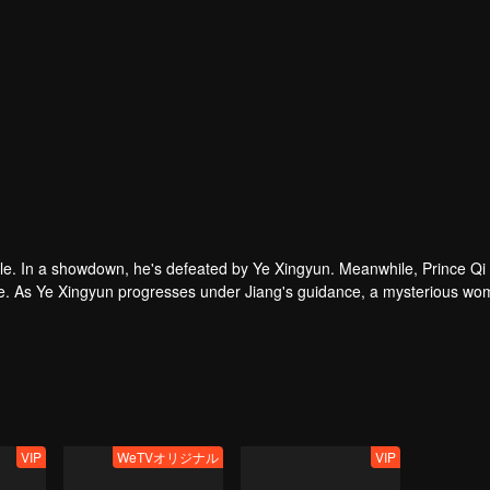
le. In a showdown, he's defeated by Ye Xingyun. Meanwhile, Prince Qi
que. As Ye Xingyun progresses under Jiang's guidance, a mysterious wo
 Lord and Ye Xingyun.
VIP
WeTVオリジナル
VIP