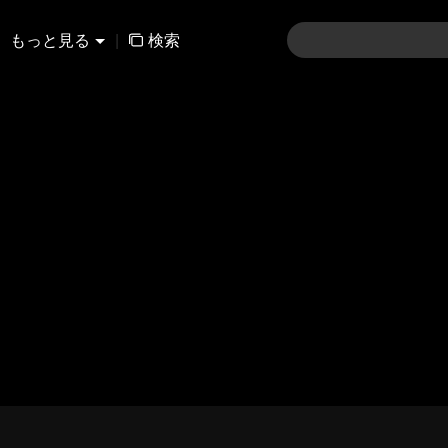
もっと見る
|
検索
91-120
121-150
151-180
181-210
211-24