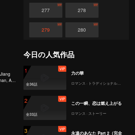
VIP
VIP
277
278
VIP
VIP
279
280
VIP
VIP
281
282
今日の人気作品
VIP
VIP
283
284
VIP
1
力の華
 Jiang
man, An
ロマンス · トラディショナル・コスチューム
全36話
VIP
VIP
285
286
VIP
2
この一瞬、恋は燃え上がる
VIP
VIP
287
288
ロマンス · ストーリー
全33話
VIP
VIP
289
290
VIP
3
永遠のあなた Part 2（完全