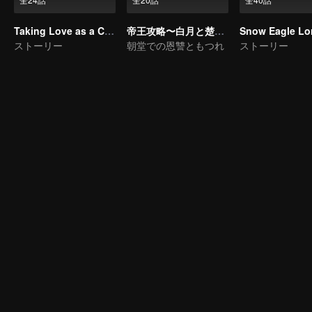
Taking Love as a Contract
帝王攻略〜白月と楚淵、戦う帝王〜
Snow Eagle Lo
ストーリー
朝堂での恩讐ともつれ
ストーリー