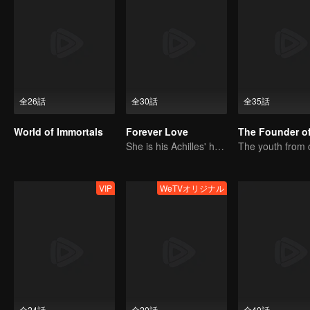
全26話
全30話
全35話
World of Immortals
Forever Love
She is his Achilles' heel and his armor
VIP
WeTVオリジナル
全24話
全20話
全40話