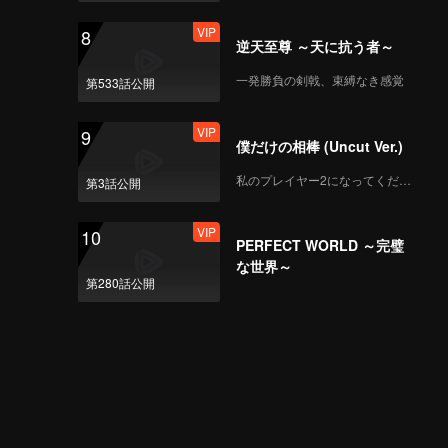
VIP
8
逆天至尊 ～天に抗う者～
一発勝負の剣戟、束縛なき感覚
第533話公開
VIP
9
僕だけの相棒 (Uncut Ver.)
私のプレイヤー2になってください
第3話公開
VIP
10
PERFECT WORLD ～完璧
な世界～
第280話公開