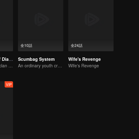
全10話
全24話
The Founder of Diabolism
Scumbag System
Wife's Revenge
The youth from clan of cultivators killed the devils for the others
An ordinary youth crossing as a villain into the book and abusing the hero!
Wife's Revenge
VIP