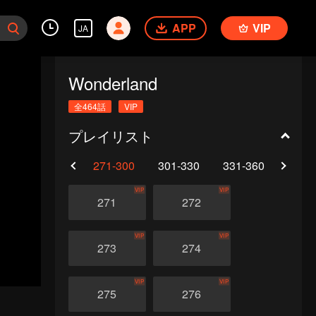
APP
VIP
JA
Wonderland
全464話
VIP
プレイリスト
0
241-270
271-300
301-330
331-360
361-
VIP
VIP
271
272
VIP
VIP
273
274
VIP
VIP
275
276