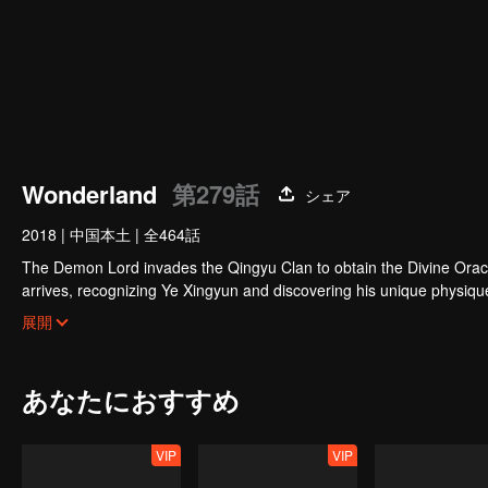
Wonderland
第279話
シェア
2018
|
中国本土
|
全464話
The Demon Lord invades the Qingyu Clan to obtain the Divine Orac
arrives, recognizing Ye Xingyun and discovering his unique physi
Yun, appears and entangles herself in the feud between the Demon
展開
あなたにおすすめ
VIP
VIP