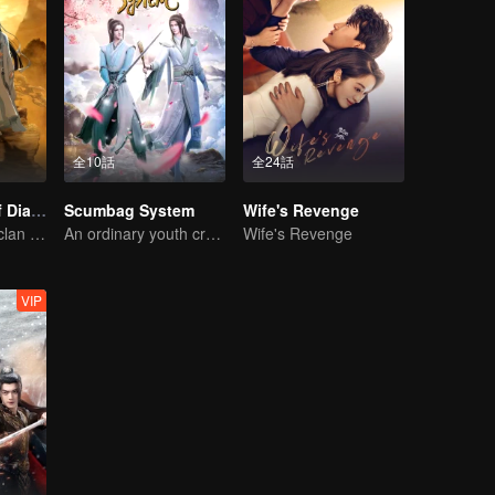
全10話
全24話
The Founder of Diabolism
Scumbag System
Wife's Revenge
The youth from clan of cultivators killed the devils for the others
An ordinary youth crossing as a villain into the book and abusing the hero!
Wife's Revenge
VIP