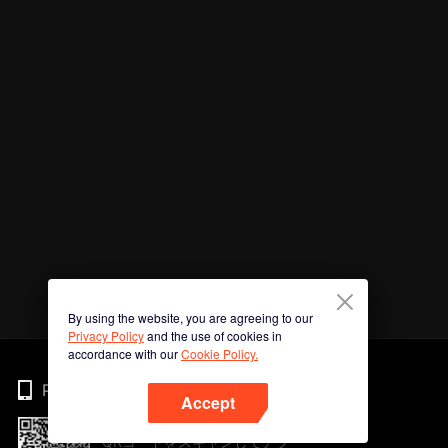
By using the website, you are agreeing to our
Privacy Policy
and the use of cookies in
accordance with our
Cookie Policy.
Phone
Accept
QRコードをスキャンしてアプ