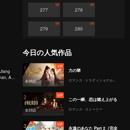
VIP
VIP
277
278
VIP
VIP
279
280
VIP
VIP
281
282
今日の人気作品
VIP
VIP
283
284
VIP
1
力の華
 Jiang
man, An
ロマンス · トラディショナル・コスチューム
全36話
VIP
VIP
285
286
VIP
2
この一瞬、恋は燃え上がる
VIP
VIP
287
288
ロマンス · ストーリー
全33話
VIP
VIP
289
290
VIP
3
永遠のあなた Part 2（完全