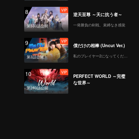
VIP
8
逆天至尊 ～天に抗う者～
一発勝負の剣戟、束縛なき感覚
第533話公開
VIP
9
僕だけの相棒 (Uncut Ver.)
私のプレイヤー2になってください
第3話公開
VIP
10
PERFECT WORLD ～完璧
な世界～
第280話公開