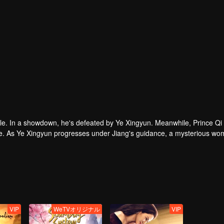
480P
1.0X
JA
le. In a showdown, he's defeated by Ye Xingyun. Meanwhile, Prince Qi
que. As Ye Xingyun progresses under Jiang's guidance, a mysterious wo
 Lord and Ye Xingyun.
VIP
WeTVオリジナル
VIP