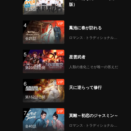
版）
VIP
VIP
全25話
291
292
VIP
4
VIP
VIP
鳳池に春が訪れる
293
294
ロマンス · トラディショナル・コスチューム
全21話
VIP
VIP
295
296
VIP
5
星雲武者
VIP
VIP
人類の進化こそが唯一の答えだ
第235話公開
297
298
VIP
6
VIP
VIP
天に逆らって修行
299
300
第152話公開
VIP
7
莫離～初恋のジャスミン～
ロマンス · トラディショナル・コスチューム
全40話