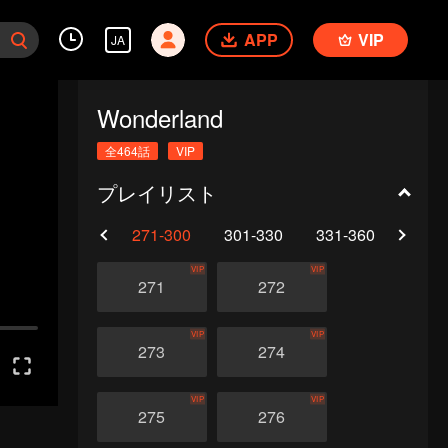
APP
VIP
JA
Wonderland
全464話
VIP
プレイリスト
0
241-270
271-300
301-330
331-360
361-
VIP
VIP
271
272
VIP
VIP
273
274
VIP
VIP
275
276