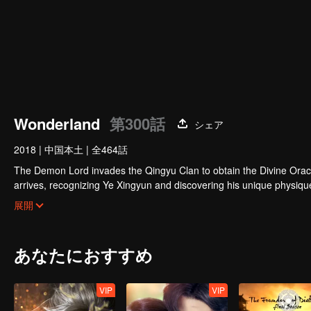
00:00:01
/
00:07:40
Wonderland
第300話
シェア
2018
|
中国本土
|
全464話
The Demon Lord invades the Qingyu Clan to obtain the Divine Orac
arrives, recognizing Ye Xingyun and discovering his unique physi
Yun, appears and entangles herself in the feud between the Demon
展開
あなたにおすすめ
VIP
VIP