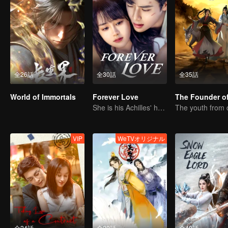
全26話
全30話
全35話
World of Immortals
Forever Love
She is his Achilles' heel and his armor
VIP
WeTVオリジナル
全24話
全20話
全40話