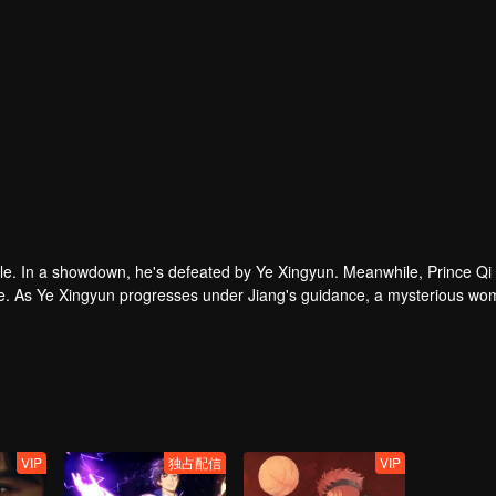
le. In a showdown, he's defeated by Ye Xingyun. Meanwhile, Prince Qi
que. As Ye Xingyun progresses under Jiang's guidance, a mysterious wo
 Lord and Ye Xingyun.
VIP
独占配信
VIP