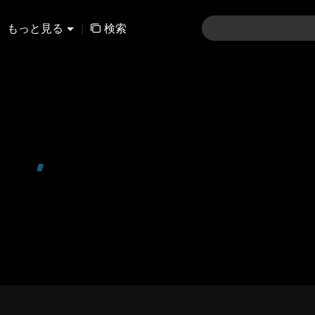
もっと見る
|
検索
91-120
121-150
151-180
181-210
211-24