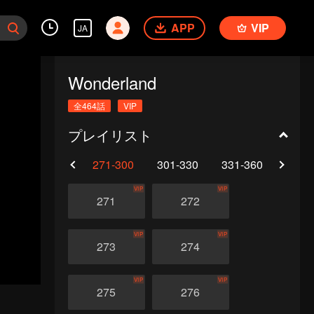
APP
VIP
JA
Wonderland
全464話
VIP
プレイリスト
0
241-270
271-300
301-330
331-360
361-
VIP
VIP
271
272
VIP
VIP
273
274
VIP
VIP
275
276