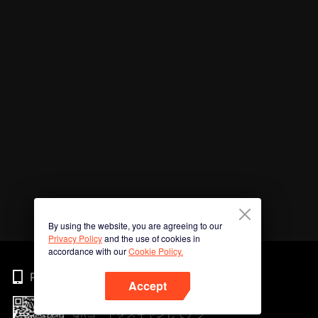
By using the website, you are agreeing to our
Privacy Policy
and the use of cookies in
accordance with our
Cookie Policy.
Phone
Accept
QRコードをスキャンしてアプ