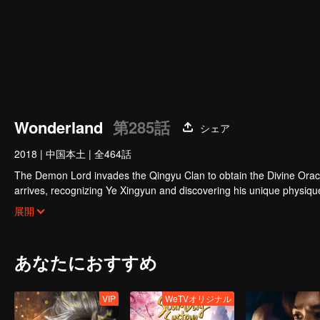
Wonderland
第285話
シェア
2018
|
中国本土
|
全464話
The Demon Lord invades the Qingyu Clan to obtain the Divine Orac
arrives, recognizing Ye Xingyun and discovering his unique physi
Yun, appears and entangles herself in the feud between the Demon
展開
あなたにおすすめ
VIP
WeTVオリジナル