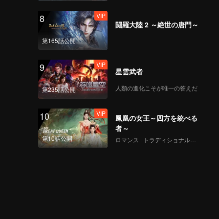
VIP
8
闘羅大陸 2 ～絶世の唐門～
第165話公開
VIP
9
星雲武者
人類の進化こそが唯一の答えだ
第235話公開
VIP
10
鳳凰の女王～四方を統べる
者～
第10話公開
ロマンス · トラディショナル・コスチューム · ファンタジー