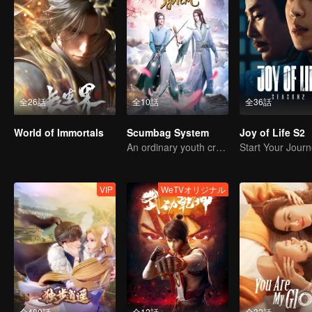
全26話
全10話
全36話
World of Immortals
Scumbag System
Joy of Life S2
An ordinary youth crossing as a villain into the book and abusing the hero!
VIP
WeTVオリジナル
全480話
全12話
全32話