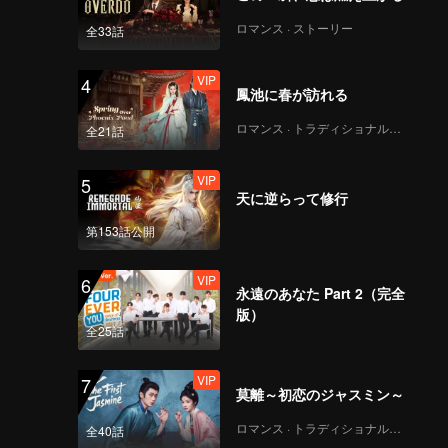
VIP
VIP
ロマンス · ストーリー
全33話
291
292
VIP
4
VIP
VIP
鳳池に春が訪れる
293
294
ロマンス · トラディショナル・コスチューム
全21話
VIP
VIP
295
296
VIP
5
天に逆らって修行
VIP
VIP
第153話公開
297
298
VIP
6
VIP
VIP
永遠のあなた Part 2（完全
299
300
版）
全25話
VIP
7
莫離～初恋のジャスミン～
ロマンス · トラディショナル・コスチューム
全40話