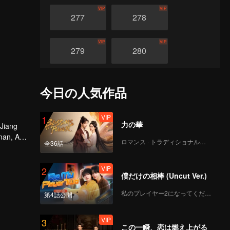
VIP
VIP
277
278
VIP
VIP
279
280
VIP
VIP
281
282
今日の人気作品
VIP
VIP
283
284
VIP
1
力の華
 Jiang
man, An
ロマンス · トラディショナル・コスチューム
全36話
VIP
VIP
285
286
VIP
2
僕だけの相棒 (Uncut Ver.)
VIP
VIP
287
288
私のプレイヤー2になってください
第4話公開
VIP
VIP
289
290
VIP
3
この一瞬、恋は燃え上がる