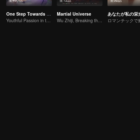
One Step Towards Freedom
Martial Universe
あなたが私の栄
Youthful Passion in the Worldly Struggle
Wu Zhiji, Breaking the Sky, Moving the Heaven and the Earth