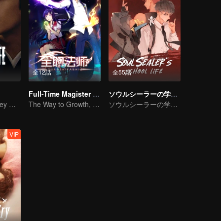
全12話
全55話
Full-Time Magister SS1
ソウルシーラーの学園生活（縦版）
Start Your Journey With Fan Xian Again
The Way to Growth, Encouragement and Self-improvement
ソウルシーラーの学園生活（縦版）
VIP