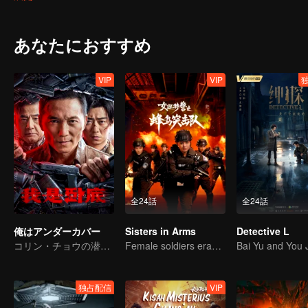
あなたにおすすめ
VIP
VIP
全24話
全24話
俺はアンダーカバー
Sisters in Arms
Detective L
コリン・チョウの潜入戦争
Female soldiers eradicating crime
独占配信
VIP