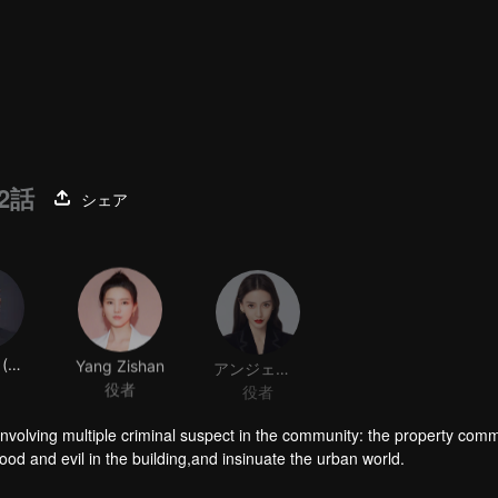
2話
シェア
Guo Tao (actor)
Yang Zishan
アンジェラベイビー
役者
役者
operty committee,
good and evil in the building,and insinuate the urban world.