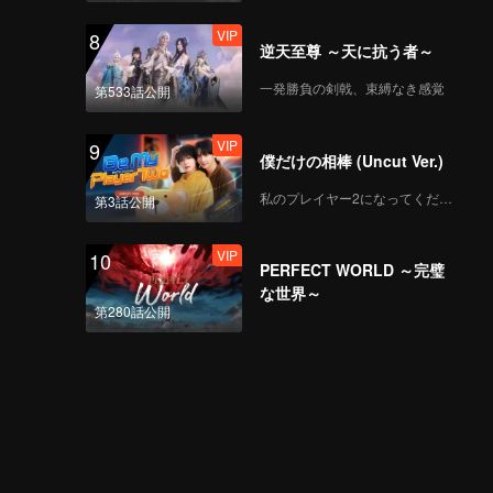
VIP
8
逆天至尊 ～天に抗う者～
一発勝負の剣戟、束縛なき感覚
第533話公開
VIP
9
僕だけの相棒 (Uncut Ver.)
私のプレイヤー2になってください
第3話公開
VIP
10
PERFECT WORLD ～完璧
な世界～
第280話公開