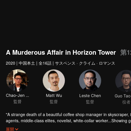
A Murderous Affair in Horizon Tower
第1
2020
|
中国本土
|
全16話
|
サスペンス · クライム · ロマンス
Chao-Jen Hsu
Matt Wu
Leste Chen
監督
監督
監督
役者
"A strange death of a beautiful coffee shop manager in skyscraper, involving multiple criminal suspect in the community: the pr
agents, middle-class elites, novelist, white-collar worker...Showing 
"
展開