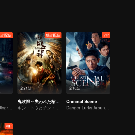
独占配信
独占配信
VIP
全21話
全18話
鬼吹燈～失われた棺の謎～
Criminal Scene
Bai Yu and You Jingru Became the super detective
キン・トウとチン・キョウオン探険の旅を始めた
Danger Lurks Around You
VIP