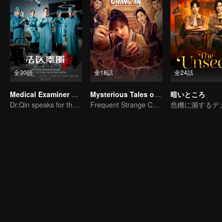
全30話
全18話
全24話
Medical Examiner Dr. Qin:The Survivor
Mysterious Tales of Chang'An
暗いところ
Dr.Qin speaks for the dead.
Frequent Strange Cases in Chang'an! Only For The Daring People