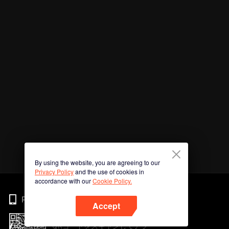
By using the website, you are agreeing to our
Privacy Policy
and the use of cookies in
accordance with our
Cookie Policy.
Phone
Accept
QRコードをスキャンしてアプ