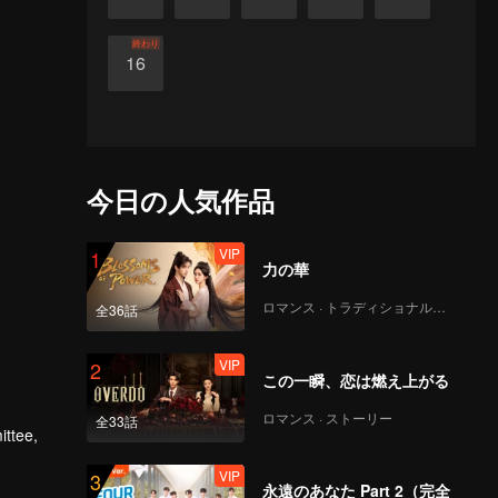
終わり
16
今日の人気作品
VIP
1
力の華
ロマンス · トラディショナル・コスチューム
全36話
VIP
2
この一瞬、恋は燃え上がる
ロマンス · ストーリー
全33話
VIP
3
永遠のあなた Part 2（完全