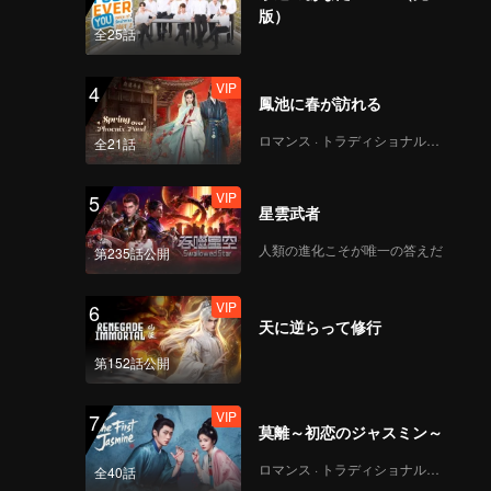
版）
全25話
VIP
4
鳳池に春が訪れる
ロマンス · トラディショナル・コスチューム
全21話
VIP
5
星雲武者
人類の進化こそが唯一の答えだ
第235話公開
VIP
6
天に逆らって修行
第152話公開
VIP
7
莫離～初恋のジャスミン～
ロマンス · トラディショナル・コスチューム
全40話