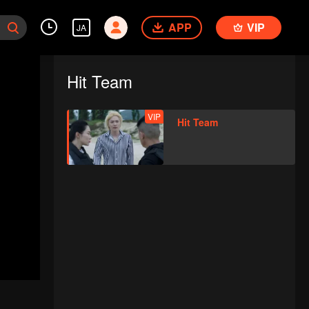
APP
VIP
JA
Hit Team
VIP
Hit Team