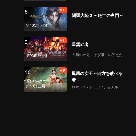
VIP
8
闘羅大陸 2 ～絶世の唐門～
第165話公開
VIP
9
星雲武者
人類の進化こそが唯一の答えだ
第235話公開
VIP
10
鳳凰の女王～四方を統べる
者～
第10話公開
ロマンス · トラディショナル・コスチューム · ファンタジー