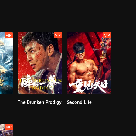
r girlfriend also police superintendent Wen Suxin, were involved in a
ressed, a huge conspiracy that endangers the whole of Asia gradually s
VIP
VIP
VIP
The Drunken Prodigy
Second Life
VIP