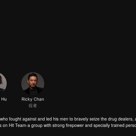
e Hu
Ricky Chan
役者
m, who fought against and led his men to bravely seize the drug dealers,
es on Hit Team-a group with strong firepower and specially trained pers
so go to the scene of the cases to fight against evil forces. In the pro