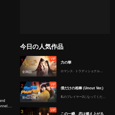
今日の人気作品
VIP
1
力の華
ロマンス · トラディショナル・コスチューム
全36話
VIP
2
僕だけの相棒 (Uncut Ver.)
私のプレイヤー2になってください
第4話公開
 and
onnel.
VIP
3
cess of
この一瞬、恋は燃え上がる