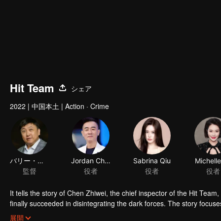
Hit Team
シェア
2022
|
中国本土
|
Action · Crime
バリー・ウォン
Jordan Chan
Sabrina Qiu
Michell
監督
役者
役者
役者
It tells the story of Chen Zhiwei, the chief inspector of the Hit Tea
finally succeeded in disintegrating the dark forces. The story focus
They not only need to lock suspects through complicated clues, but al
展開