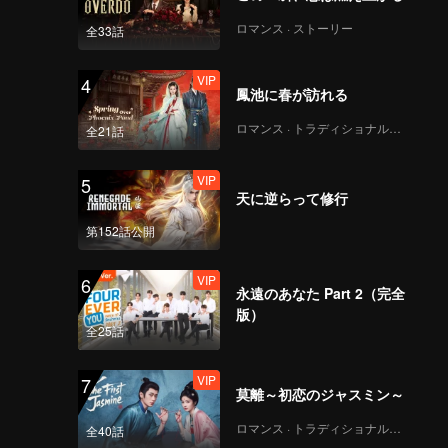
urfaced!
ロマンス · ストーリー
全33話
VIP
4
鳳池に春が訪れる
ロマンス · トラディショナル・コスチューム
全21話
VIP
5
天に逆らって修行
第152話公開
VIP
6
永遠のあなた Part 2（完全
版）
全25話
VIP
7
莫離～初恋のジャスミン～
ロマンス · トラディショナル・コスチューム
全40話