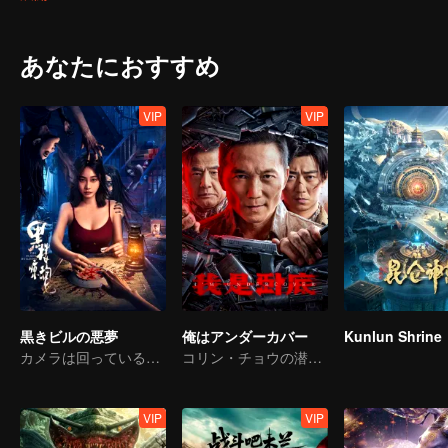
handling the cases, Chen Zhiwei and Gangdao heir Long Yunni, forme
confusing drug case. As the relationship between the three is prog
あなたにおすすめ
VIP
VIP
黒きビルの悪夢
俺はアンダーカバー
Kunlun Shrine
カメラは回っているが、悲鳴は本物だ
コリン・チョウの潜入戦争
VIP
VIP