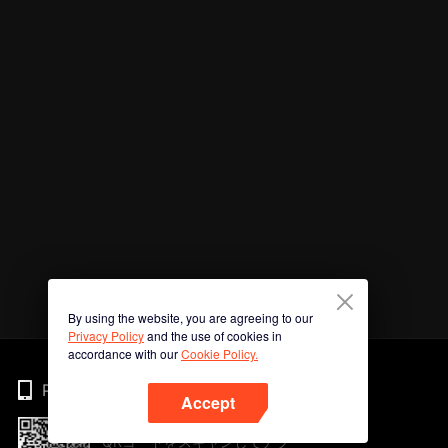
By using the website, you are agreeing to our
Privacy Policy
and the use of cookies in
accordance with our
Cookie Policy.
Phone
Accept
QRコードをスキャンしてアプ