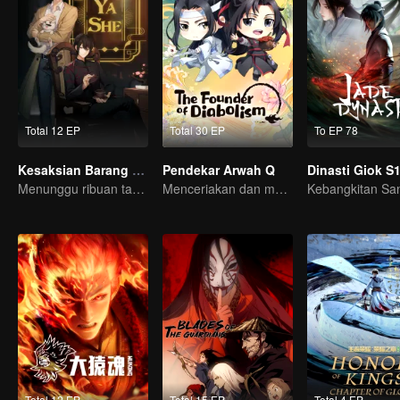
Total 12 EP
Total 30 EP
To EP 78
Kesaksian Barang Antik
Pendekar Arwah Q
Menunggu ribuan tahun, hanya untuk bertemu lagi~
Menceriakan dan menghangatkan hari-harimu.
Total 12 EP
Total 15 EP
Total 4 EP