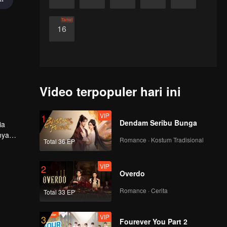
Tamat
16
Video terpopuler hari ini
VIP
1
Dendam Seribu Bunga
ia
nya
Romance · Kostum Tradisional
Total 36 EP
VIP
2
Overdo
Romance · Cerita
Total 33 EP
VIP
3
Fourever You Part 2