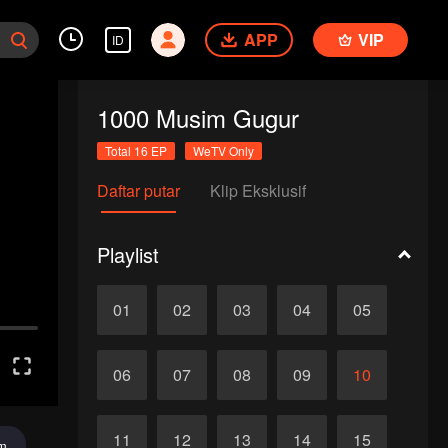
APP
VIP
ID
1000 Musim Gugur
Total 16 EP
WeTV Only
Daftar putar
Klip Eksklusif
Playlist
01
02
03
04
05
06
07
08
09
10
11
12
13
14
15