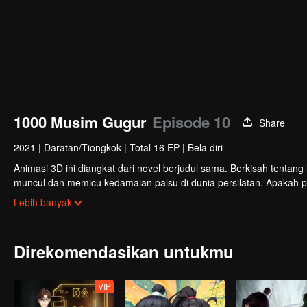
1000 Musim Gugur
Episode 10
Share
2021
|
Daratan/Tiongkok
|
Total 16 EP
|
Bela diri
Animasi 3D ini diangkat dari novel berjudul sama. Berkisah tentang l
muncul dan memicu kedamaian palsu di dunia persilatan. Apakah pa
mengusai semua jurus rahasia?
Lebih banyak
Direkomendasikan untukmu
VIP