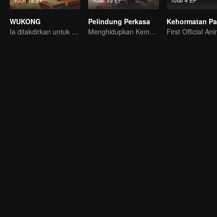
WUKONG
Pelindung Perkasa
Ia ditakdirkan untuk menghancurkan Surga?!
Menghidupkan Kembali Legenda Sui-Tang!