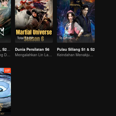
Total 12 EP
To EP 15
Dinasti Giok S1, S2, S3
Dunia Persilatan S6
Pulau Siliang S1 & S2
Kebangkitan Sang Dewa, Awal dari Akhir Dunia!
Mengalahkan Lin Langtian, meraih gelar juara.
Keindahan Menakjubkan: Fantasi Kuno 3D
VIP