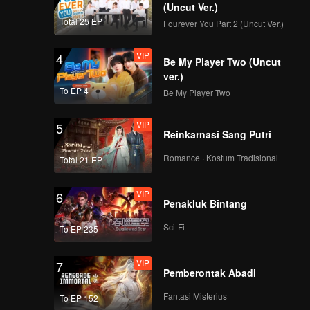
(Uncut Ver.)
Total 25 EP
Fourever You Part 2 (Uncut Ver.)
VIP
4
Be My Player Two (Uncut
ver.)
To EP 4
Be My Player Two
VIP
5
Reinkarnasi Sang Putri
Romance · Kostum Tradisional
Total 21 EP
VIP
6
Penakluk Bintang
Sci-Fi
To EP 235
VIP
7
Pemberontak Abadi
Fantasi Misterius
To EP 152