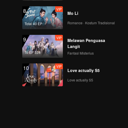
VIP
8
Mo Li
Romance · Kostum Tradisional
Total 40 EP
VIP
9
Melawan Penguasa
Langit
To EP 534
Fantasi Misterius
VIP
10
Love actually S5
Love actually S5