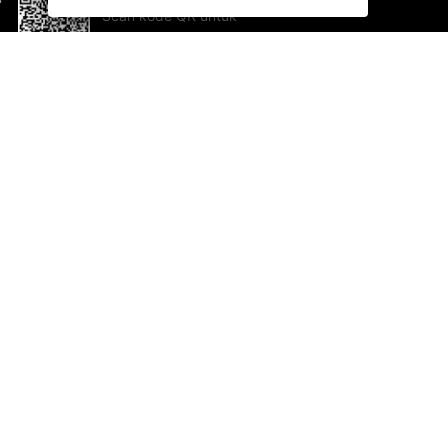
Scan kode QR untuk
mengunduh sekarang!
Bantuan dan Umpan Balik
Te
Saran
Ka
Ik
Al
ted.