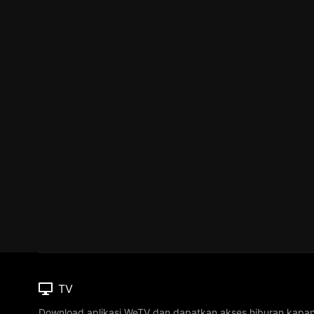
TV
Download aplikasi WeTV dan dapatkan akses hiburan kapa