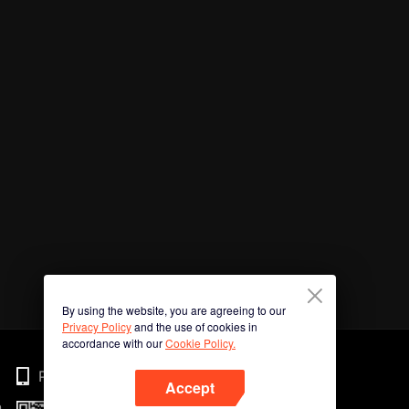
By using the website, you are agreeing to our
Privacy Policy
and the use of cookies in
accordance with our
Cookie Policy.
Phone
Accept
n