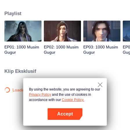
muncul dan memicu kedamaian palsu di dunia persilatan. Apakah pahlawan
kita mampu melihat lebih dalam situasi yang terjadi dan akhirnya mengusai
Playlist
semua jurus rahasia?
EP01: 1000 Musim
EP02: 1000 Musim
EP03: 1000 Musim
EP0
Gugur
Gugur
Gugur
Gug
Klip Eksklusif
By using the website, you are agreeing to our
Loading…
Privacy Policy
and the use of cookies in
accordance with our
Cookie Policy.
Accept
Buka App