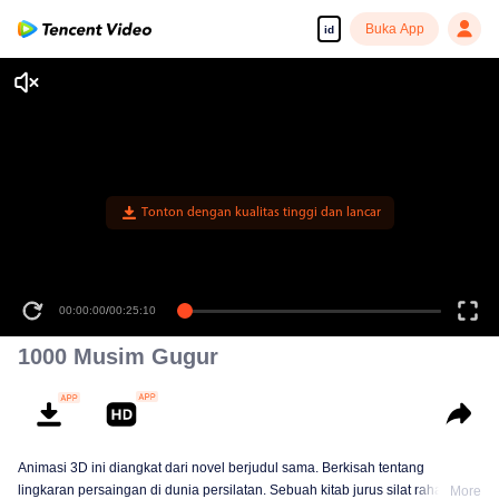
Buka App
id
Tonton dengan kualitas tinggi dan lancar
00:00:00
/
00:25:10
1000 Musim Gugur
Animasi 3D ini diangkat dari novel berjudul sama. Berkisah tentang
lingkaran persaingan di dunia persilatan. Sebuah kitab jurus silat rahasia
More