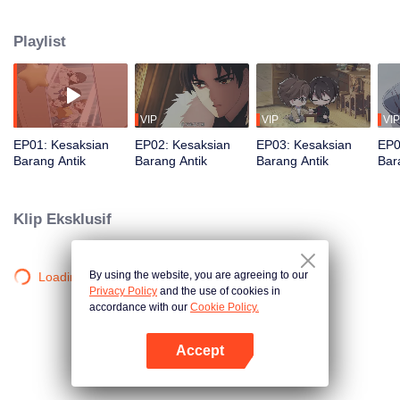
toko, Gan Bizhi, memiliki kemampuan untuk mendengarkan artefak kuno. Ia
membantu menemukan pemilik yang ditakdirkan bagi barang-barang
Playlist
tersebut. Ia berteman dengan dokter baik hati, Su Beilu. Sang dokter
ternyata menyimpan sesuatu yang luar biasa. Apakah itu?
VIP
VIP
VIP
EP01: Kesaksian
EP02: Kesaksian
EP03: Kesaksian
EP0
Barang Antik
Barang Antik
Barang Antik
Bar
Klip Eksklusif
By using the website, you are agreeing to our
Loading…
Privacy Policy
and the use of cookies in
accordance with our
Cookie Policy.
Accept
Buka App