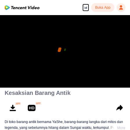
Buka App
id
Kesaksian Barang Antik
Di toko barang antik bernama YaShe, barang-barang langka dari mitos dan
legenda, yang sebelumnya hilang dalam Sungai waktu, terkumpul. Pemilik
More