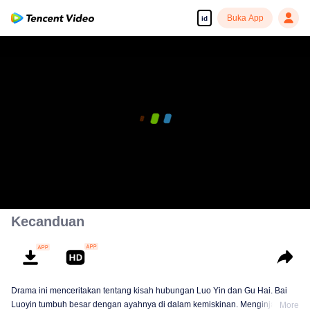
Buka App
id
00:00:00
/
00:24:50
Kecanduan
Drama ini menceritakan tentang kisah hubungan Luo Yin dan Gu Hai. Bai
Luoyin tumbuh besar dengan ayahnya di dalam kemiskinan. Menginjak
More