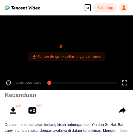
Buka App
id
Tonton dengan kualitas tinggi dan lancar
00:00:00
/
00:21:42
Kecanduan
Drama ini menceritakan tentang kisah hubungan Luo Yin dan Gu Hai. Bai
Luoyin tumbuh besar dengan ayahnya di dalam kemiskinan. Menginjak
More