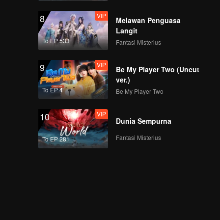
VIP
8
Melawan Penguasa
Langit
To EP 533
Fantasi Misterius
VIP
9
Be My Player Two (Uncut
ver.)
To EP 4
Be My Player Two
VIP
10
Dunia Sempurna
Fantasi Misterius
To EP 281