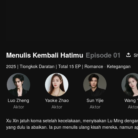
Menulis Kembali Hatimu
Episode 01
S
2025
|
Tiongkok Daratan
|
Total 15 EP
|
Romance · Ketegangan
Luo Zheng
Yaoke Zhao
Sun Yijie
Wang 
Aktor
Aktor
Aktor
Akto
Xu Xin jatuh koma setelah kecelakaan, menyisakan Lu Ming dengan
yang dulu ia abaikan. Ia pun menulis ulang kisah mereka, namun 