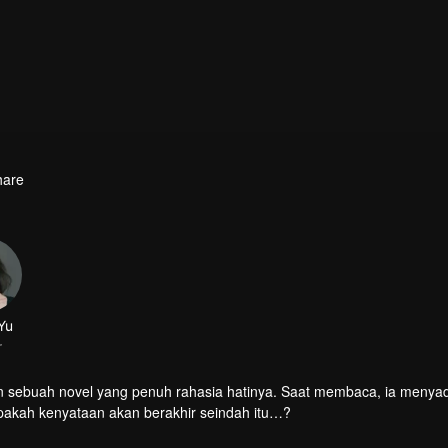
hare
Yu
r
 sebuah novel yang penuh rahasia hatinya. Saat membaca, ia menyada
apakah kenyataan akan berakhir seindah itu…?