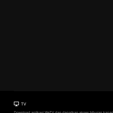
TV
Download aplikasi WeTV dan dapatkan akses hiburan kapa