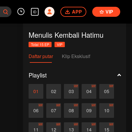
APP
VIP
ID
Menulis Kembali Hatimu
Total 15 EP
VIP
Daftar putar
Klip Eksklusif
Playlist
VIP
VIP
VIP
01
02
03
04
05
VIP
VIP
VIP
VIP
VIP
06
07
08
09
10
VIP
VIP
VIP
VIP
VIP
11
12
13
14
15