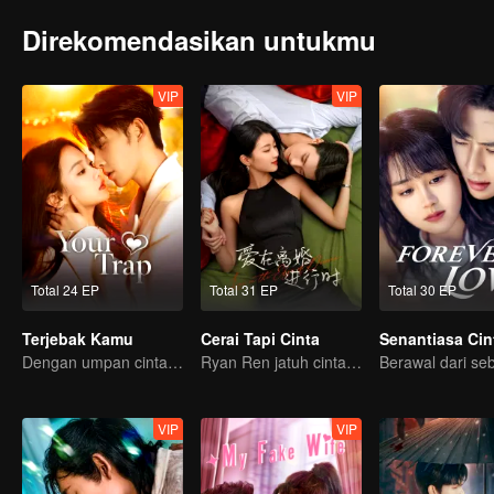
Direkomendasikan untukmu
VIP
VIP
Total 24 EP
Total 31 EP
Total 30 EP
Terjebak Kamu
Cerai Tapi Cinta
Senantiasa Cin
Dengan umpan cinta, memancingmu jatuh ke jebakan
Ryan Ren jatuh cinta setelah gugat cerai Istrinya?!
VIP
VIP