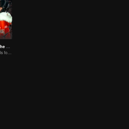
Love Beyond The Curse (Thai Ver.)
Doomed Girl Falls for the Immortal Vampire