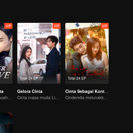
VIP
VIP
VIP
Total 24 EP
Total 24 EP
ta
Gelora Cinta
Cinta Sebagai Kontrak
Berawal dari sebuah ciuman
Cinta masa muda Liu Hao Cun & Wang An Yu
Cinderella melunakkan hati Pak CEO