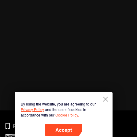
By using the website, you are agreeing to our
Privacy Policy
and the use of cookies in
accordance with our
Cookie Policy.
Phone
Accept
n