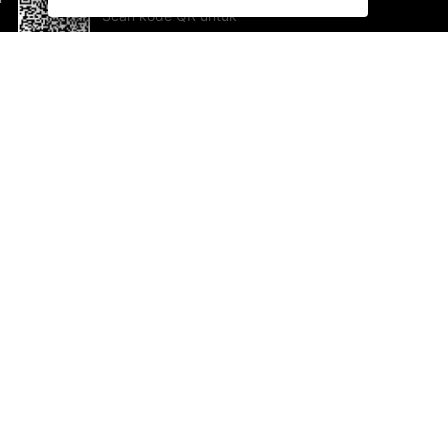
Scan kode QR untuk
mengunduh sekarang!
Bantuan dan Umpan Balik
Te
Saran
Ka
Ik
Al
ted.