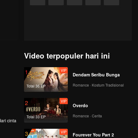
Video terpopuler hari ini
VIP
1
Dendam Seribu Bunga
Romance · Kostum Tradisional
Total 36 EP
VIP
2
Overdo
Romance · Cerita
Total 33 EP
ri cinta
VIP
3
Fourever You Part 2