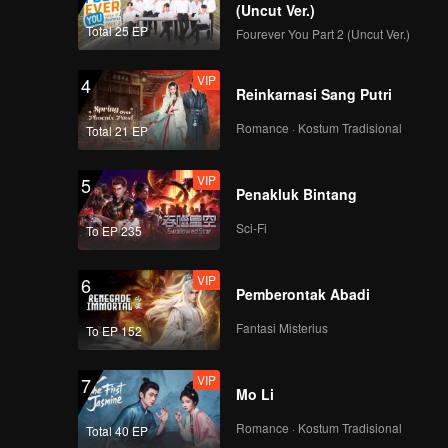
(Uncut Ver.)
Total 25 EP
Fourever You Part 2 (Uncut Ver.)
VIP
4
Reinkarnasi Sang Putri
Romance · Kostum Tradisional
Total 21 EP
VIP
5
Penakluk Bintang
Sci-Fi
To EP 235
VIP
6
Pemberontak Abadi
Fantasi Misterius
To EP 152
VIP
7
Mo Li
Romance · Kostum Tradisional
Total 40 EP