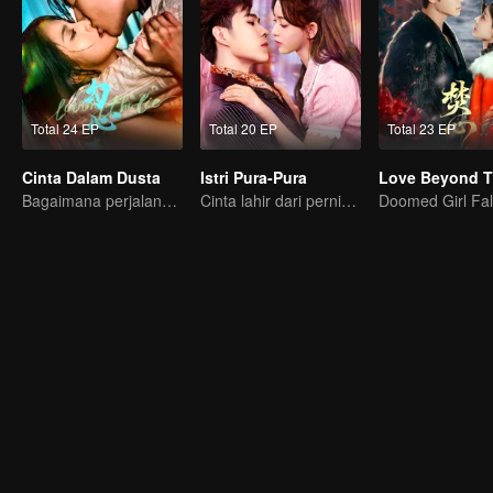
Total 24 EP
Total 20 EP
Total 23 EP
Cinta Dalam Dusta
Istri Pura-Pura
Bagaimana perjalana pelukis misterius balas dendam?
Cinta lahir dari pernikahan pura-pura