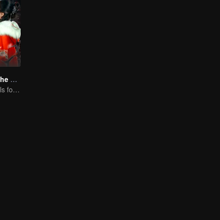
Love Beyond The Curse (Thai Ver.)
Doomed Girl Falls for the Immortal Vampire