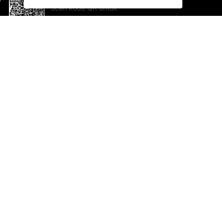
Scan kode QR untuk
mengunduh sekarang!
Bantuan dan Umpan Balik
Te
Saran
Ka
Ik
Al
ted.