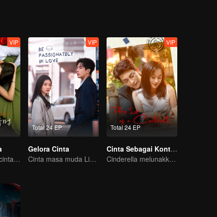
VIP
VIP
VIP
Total 24 EP
Total 24 EP
a
Gelora Cinta
Cinta Sebagai Kontrak
Ryan Ren jatuh cinta setelah gugat cerai Istrinya?!
Cinta masa muda Liu Hao Cun & Wang An Yu
Cinderella melunakkan hati Pak CEO