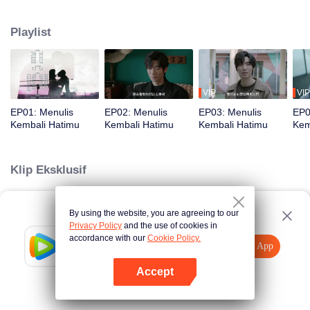
dulu ia abaikan. Ia pun menulis ulang kisah mereka, namun apakah
kenyataan akan berakhir seindah itu…?
Playlist
VIP
VIP
EP01: Menulis
EP02: Menulis
EP03: Menulis
EP0
Kembali Hatimu
Kembali Hatimu
Kembali Hatimu
Kem
Klip Eksklusif
By using the website, you are agreeing to our
Loading…
Privacy Policy
and the use of cookies in
accordance with our
Cookie Policy.
Tencent Video
Buka App
Tonton lebih banyak
Accept
Jika gagal, ulangi
Tekan di sini
lagi
Buka App