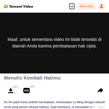
Buka App
id
Maaf, untuk sementara video ini tidak tersedia di
daerah Anda karena pembatasan hak cipta.
Menulis Kembali Hatimu
Xu Xin jatuh koma setelah kecelakaan, menyisakan Lu Ming dengan sebuah
novel yang penuh rahasia hatinya. Saat membaca, ia menyadari cinta yang
More