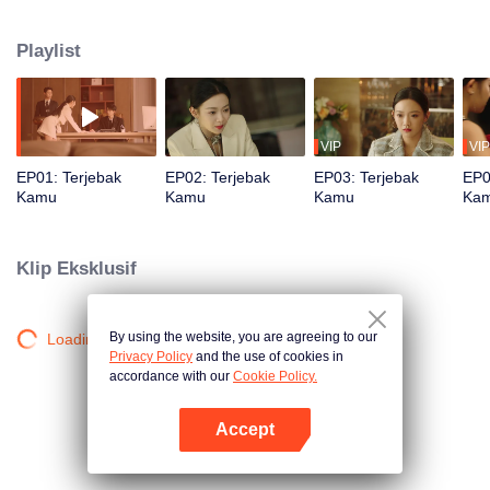
dalam konspirasi rumit. Demi menemukan kebenaran, keduanya saling
curiga dan menggoda, lalu saling membantu hingga akhirnya menemukan
Playlist
makna cinta sejati. Akankah mereka berhasil mengungkap semua rahasia?
VIP
VIP
EP01: Terjebak
EP02: Terjebak
EP03: Terjebak
EP0
Kamu
Kamu
Kamu
Ka
Klip Eksklusif
By using the website, you are agreeing to our
Loading…
Privacy Policy
and the use of cookies in
accordance with our
Cookie Policy.
Accept
Buka App