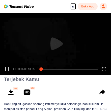
Buka App
id
00:00:00
/
00:13:05
Terjebak Kamu
Han Qing ditugaskan seorang istri menyelidiki perselingkuhan si suami. Ia
menjadi asisten pribadi Feng Siqian, presiden Grup Huajing, dan terlibat
More