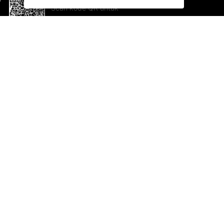
Scan kode QR untuk
mengunduh sekarang!
Bantuan dan Umpan Balik
Te
Saran
Ka
Ik
Al
ted.