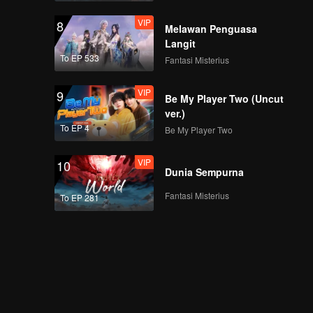
VIP
8
Melawan Penguasa
Langit
To EP 533
Fantasi Misterius
VIP
9
Be My Player Two (Uncut
ver.)
To EP 4
Be My Player Two
VIP
10
Dunia Sempurna
Fantasi Misterius
To EP 281