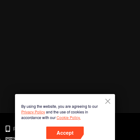
By using the website, you are agreeing to our
Privacy Policy
and the use of cookies in
accordance with our
Cookie Policy.
Phone
Accept
n