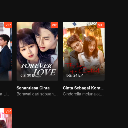
VIP
VIP
VIP
Total 30 EP
Total 24 EP
Senantiasa Cinta
Cinta Sebagai Kontrak
Cinta masa muda Liu Hao Cun & Wang An Yu
Berawal dari sebuah ciuman
Cinderella melunakkan hati Pak CEO
VIP