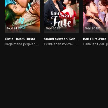
Total 24 EP
Total 30 EP
Total 20 EP
Cinta Dalam Dusta
Suami Sewaan Konglomerat
Istri Pura-Pura
Bagaimana perjalana pelukis misterius balas dendam?
Pernikahan kontrak Dai Gao Zheng & Chen Fang Tong bakal langgeng ga ya?