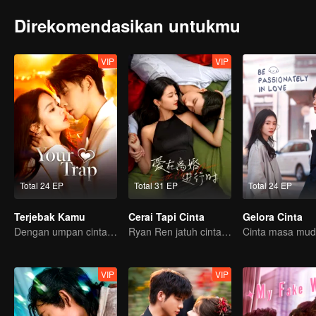
Direkomendasikan untukmu
VIP
VIP
Total 24 EP
Total 31 EP
Total 24 EP
Terjebak Kamu
Cerai Tapi Cinta
Gelora Cinta
Dengan umpan cinta, memancingmu jatuh ke jebakan
Ryan Ren jatuh cinta setelah gugat cerai Istrinya?!
VIP
VIP