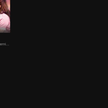
Cinta lahir dari pernikahan pura-pura