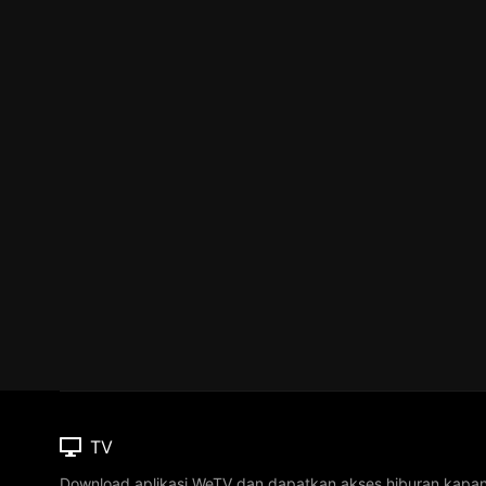
TV
Download aplikasi WeTV dan dapatkan akses hiburan kapa