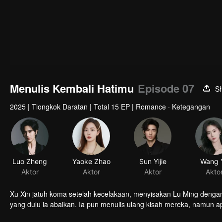
Menulis Kembali Hatimu
Episode 07
S
2025
|
Tiongkok Daratan
|
Total 15 EP
|
Romance · Ketegangan
Luo Zheng
Yaoke Zhao
Sun Yijie
Wang 
Aktor
Aktor
Aktor
Akto
Xu Xin jatuh koma setelah kecelakaan, menyisakan Lu Ming dengan
yang dulu ia abaikan. Ia pun menulis ulang kisah mereka, namun 