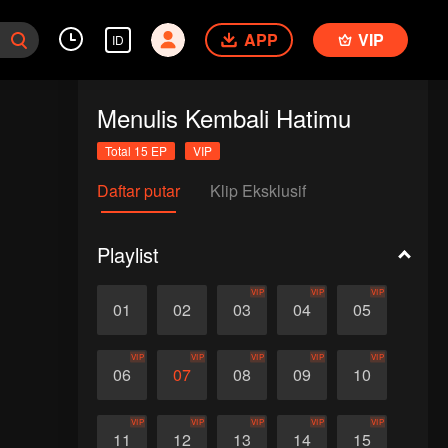
APP
VIP
ID
Menulis Kembali Hatimu
Total 15 EP
VIP
Daftar putar
Klip Eksklusif
Playlist
VIP
VIP
VIP
01
02
03
04
05
VIP
VIP
VIP
VIP
VIP
06
07
08
09
10
VIP
VIP
VIP
VIP
VIP
11
12
13
14
15