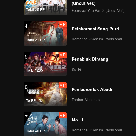
(Uncut Ver.)
Total 25 EP
Fourever You Part 2 (Uncut Ver.)
VIP
4
Reinkarnasi Sang Putri
Romance · Kostum Tradisional
Total 21 EP
VIP
5
Penakluk Bintang
Sci-Fi
To EP 235
VIP
6
Pemberontak Abadi
Fantasi Misterius
To EP 152
VIP
7
Mo Li
Romance · Kostum Tradisional
Total 40 EP