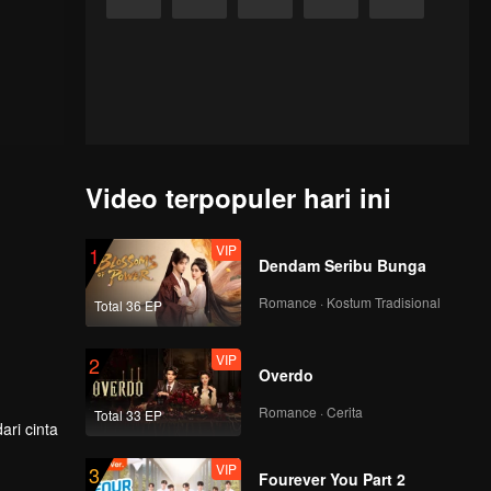
Video terpopuler hari ini
VIP
1
Dendam Seribu Bunga
Romance · Kostum Tradisional
Total 36 EP
VIP
2
Overdo
Romance · Cerita
Total 33 EP
ri cinta
VIP
3
Fourever You Part 2