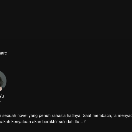
hare
Yu
r
 sebuah novel yang penuh rahasia hatinya. Saat membaca, ia menyada
apakah kenyataan akan berakhir seindah itu…?