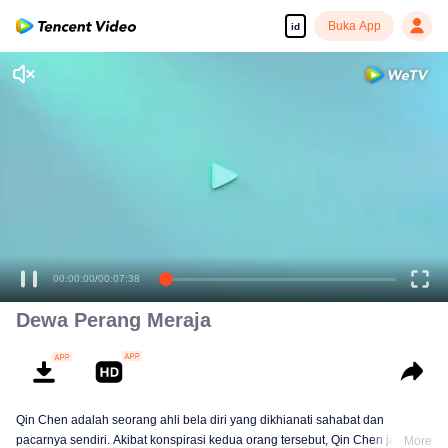
Buka App
id
00:00:00
/
00:07:38
Dewa Perang Meraja
Qin Chen adalah seorang ahli bela diri yang dikhianati sahabat dan
pacarnya sendiri. Akibat konspirasi kedua orang tersebut, Qin Chen jatuh ke
More