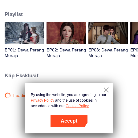
jurang dan wafat. Namun, tiga ratus tahun kemudian, ia reinkarnasi kembali
ke dalam tubuh seorang remaja. Demi mengubah nasibnya dalam
Playlist
kehidupan barunya dan melindungi semua yang ia cintai, Qin Chen mulai
berlatih seni bela diri lagi dengan gigih.
EP01: Dewa Perang
EP02: Dewa Perang
EP03: Dewa Perang
EP0
Meraja
Meraja
Meraja
Mer
Klip Eksklusif
By using the website, you are agreeing to our
Loading…
Privacy Policy
and the use of cookies in
accordance with our
Cookie Policy.
Accept
Buka App