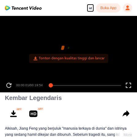
Buka App
id
Tonton dengan kualitas tinggi dan lancar
00:00:01
/
00:19:54
Kembar Legendaris
Alkisah, Jiang Feng yang berjuluk "manusia terkaya di dunia" dan istrinya
yang sedang hamil dikejar dan dibunuh. Sebelum tragedi itu, sang istri
More