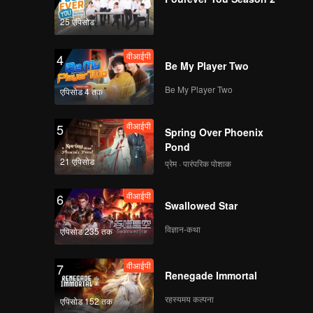
25 एपिसोड
वीआईपी
4
Be My Player Two
Be My Player Two
एपिसोड 4 तक
वीआईपी
5
Spring Over Phoenix
Pond
21 एपिसोड
प्रेम · पारंपरिक पोशाक
वीआईपी
6
Swallowed Star
विज्ञान-कथा
एपिसोड 235 तक
वीआईपी
7
Renegade Immortal
रहस्यमय कल्पना
एपिसोड 152 तक