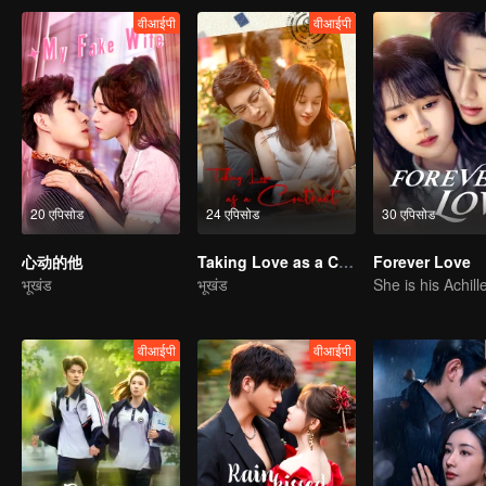
वीआईपी
वीआईपी
20 एपिसोड
24 एपिसोड
30 एपिसोड
心动的他
Taking Love as a Contract
Forever Love
भूखंड
भूखंड
वीआईपी
वीआईपी