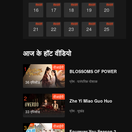
वीआईपी
वीआईपी
वीआईपी
वीआईपी
वीआईपी
16
17
18
19
20
वीआईपी
वीआईपी
वीआईपी
वीआईपी
वीआईपी
21
22
23
24
25
वीआईपी
वीआईपी
वीआईपी
वीआईपी
वीआईपी
26
27
28
29
30
आज के हॉट वीडियो
वीआईपी
1
BLOSSOMS OF POWER
प्रेम · पारंपरिक पोशाक
36 एपिसोड
वीआईपी
2
Zhe Yi Miao Guo Huo
प्रेम · भूखंड
33 एपिसोड
वीआईपी
3
Fourever You Season 2