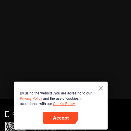
By using the website, you are agreeing to our
Privacy Policy
and the use of cookies in
accordance with our
Cookie Policy.
Phone
Accept
अभी ऐप डाउनलोड करने के लिए क्यूआर