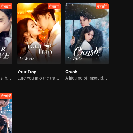
वीआईपी
वीआईपी
वीआईपी
24 एपिसोड
24 एपिसोड
Your Trap
Crush
She is his Achilles' heel and his armor
Lure you into the trap with love as bait
A lifetime of misguided love entangled by fate
वीआईपी