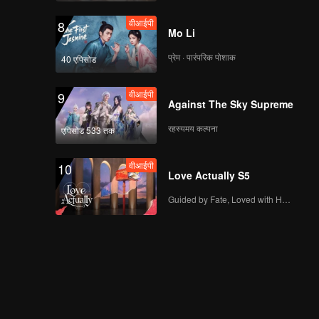
वीआईपी
8
Mo Li
प्रेम · पारंपरिक पोशाक
40 एपिसोड
वीआईपी
9
Against The Sky Supreme
रहस्यमय कल्पना
एपिसोड 533 तक
वीआईपी
10
Love Actually S5
Guided by Fate, Loved with Heart