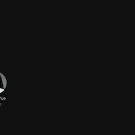
Yue
ा