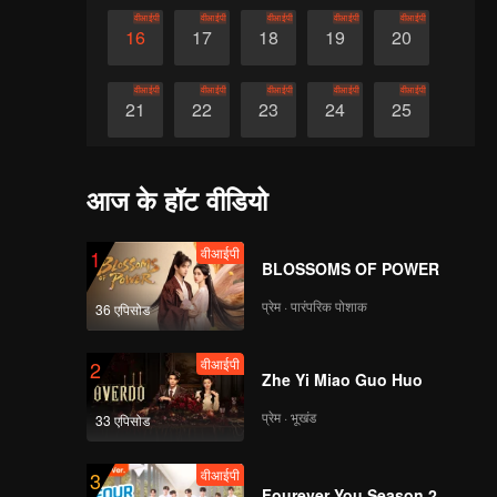
वीआईपी
वीआईपी
वीआईपी
वीआईपी
वीआईपी
16
17
18
19
20
वीआईपी
वीआईपी
वीआईपी
वीआईपी
वीआईपी
21
22
23
24
25
वीआईपी
वीआईपी
वीआईपी
वीआईपी
वीआईपी
26
27
28
29
30
आज के हॉट वीडियो
वीआईपी
1
BLOSSOMS OF POWER
प्रेम · पारंपरिक पोशाक
36 एपिसोड
वीआईपी
2
Zhe Yi Miao Guo Huo
प्रेम · भूखंड
33 एपिसोड
वीआईपी
3
Fourever You Season 2