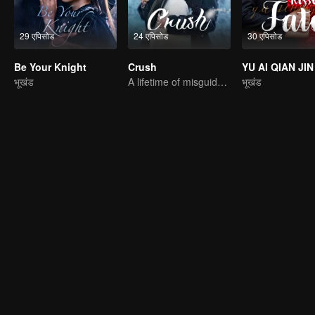
29 एपिसोड
24 एपिसोड
30 एपिसोड
Be Your Knight
Crush
YU AI QIAN JIN
भूखंड
A lifetime of misguided love entangled by fate
भूखंड