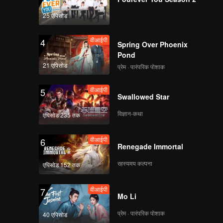
25 एपिसोड
वीआईपी
4
Spring Over Phoenix
Pond
21 एपिसोड
प्रेम · पारंपरिक पोशाक
वीआईपी
5
Swallowed Star
विज्ञान-कथा
एपिसोड 235 तक
वीआईपी
6
Renegade Immortal
रहस्यमय कल्पना
एपिसोड 152 तक
वीआईपी
7
Mo Li
प्रेम · पारंपरिक पोशाक
40 एपिसोड