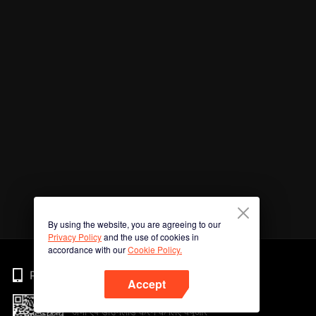
By using the website, you are agreeing to our
Privacy Policy
and the use of cookies in
accordance with our
Cookie Policy.
Phone
Accept
अभी ऐप डाउनलोड करने के लिए क्यूआर