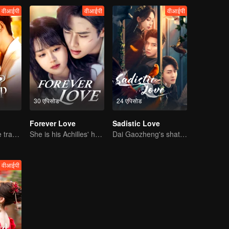
वीआईपी
वीआईपी
वीआईपी
30 एपिसोड
24 एपिसोड
Forever Love
Sadistic Love
Lure you into the trap with love as bait
She is his Achilles' heel and his armor
Dai Gaozheng's shattered love restored!
वीआईपी