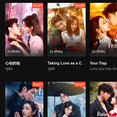
वीआईपी
वीआईपी
20 एपिसोड
24 एपिसोड
24 एपिसोड
心动的他
Taking Love as a Contract
Your Trap
भूखंड
भूखंड
वीआईपी
वीआईपी