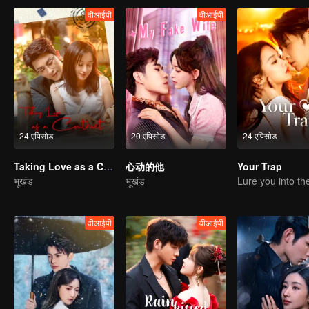
वीआईपी
वीआईपी
24 एपिसोड
20 एपिसोड
24 एपिसोड
Taking Love as a Contract
心动的他
Your Trap
भूखंड
भूखंड
वीआईपी
वीआईपी