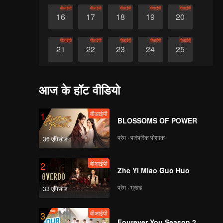
वीआईपी
वीआईपी
वीआईपी
वीआईपी
वीआईपी
16
17
18
19
20
वीआईपी
वीआईपी
वीआईपी
वीआईपी
वीआईपी
21
22
23
24
25
वीआईपी
वीआईपी
वीआईपी
वीआईपी
वीआईपी
26
27
28
29
30
आज के हॉट वीडियो
वीआईपी
1
BLOSSOMS OF POWER
प्रेम · पारंपरिक पोशाक
36 एपिसोड
वीआईपी
2
Zhe Yi Miao Guo Huo
प्रेम · भूखंड
33 एपिसोड
वीआईपी
3
Fourever You Season 2