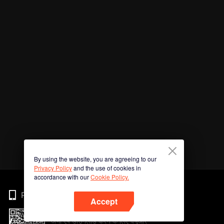
By using the website, you are agreeing to our
Privacy Policy
and the use of cookies in
accordance with our
Cookie Policy.
Phone
Accept
अभी ऐप डाउनलोड करने के लिए क्यूआर