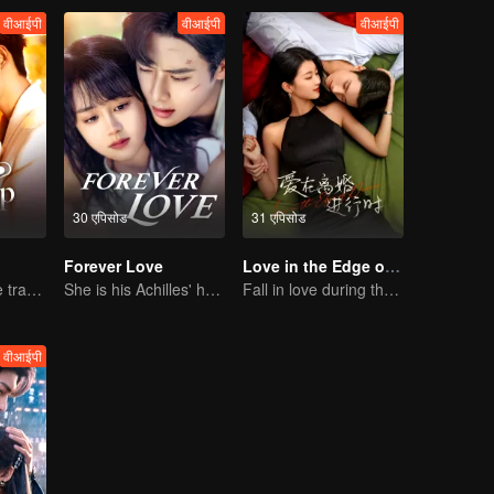
वीआईपी
वीआईपी
वीआईपी
30 एपिसोड
31 एपिसोड
Forever Love
Love in the Edge of Divorce
Lure you into the trap with love as bait
She is his Achilles' heel and his armor
Fall in love during the divorce
वीआईपी