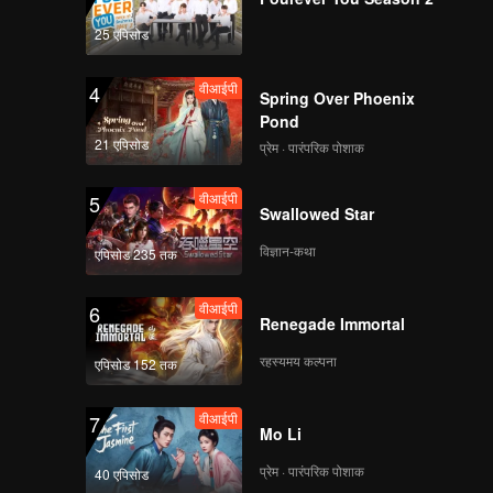
25 एपिसोड
वीआईपी
4
Spring Over Phoenix
Pond
21 एपिसोड
प्रेम · पारंपरिक पोशाक
वीआईपी
5
Swallowed Star
विज्ञान-कथा
एपिसोड 235 तक
वीआईपी
6
Renegade Immortal
रहस्यमय कल्पना
एपिसोड 152 तक
वीआईपी
7
Mo Li
प्रेम · पारंपरिक पोशाक
40 एपिसोड