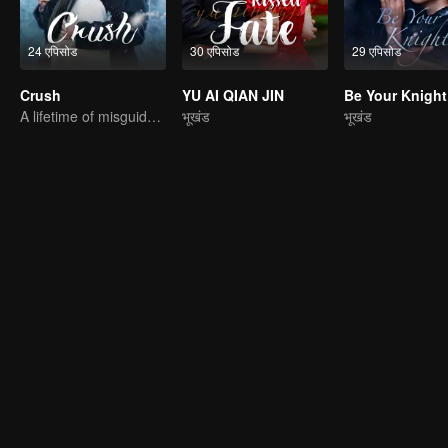
24 एपिसोड
30 एपिसोड
29 एपिसोड
Crush
YU AI QIAN JIN
Be Your Knight
A lifetime of misguided love entangled by fate
भूखंड
भूखंड