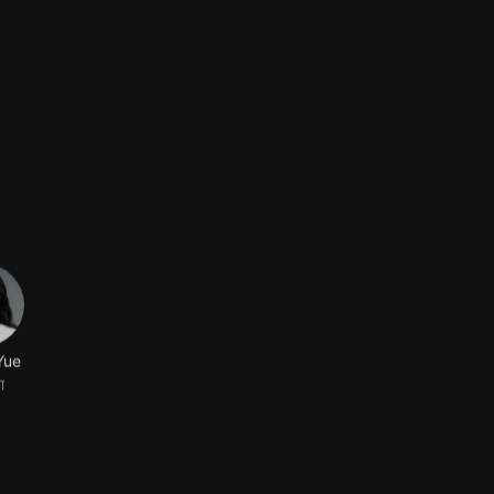
Yue
ा