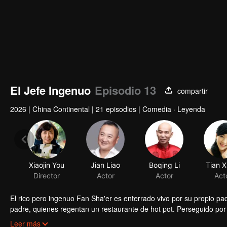
El Jefe Ingenuo
Episodio 13
compartir
2026
|
China Continental
|
21 episodios
|
Comedia · Leyenda
Xiaojin You
Jian Liao
Boqing Li
Tian X
Director
Actor
Actor
Act
El rico pero ingenuo Fan Sha'er es enterrado vivo por su propio pa
padre, quienes regentan un restaurante de hot pot. Perseguido por 
banda de bandidos. Ascendiendo hasta convertirse en su líder, for
Leer más