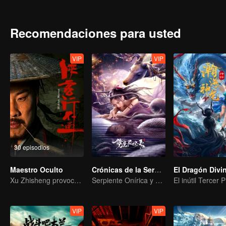
japoneses, su grupo se integra al ejército oficial. Gracias a sus logr
del juego, con el tiempo se convierte en comandante de división y l
Recomendaciones para usted
VIP
VIP
30 episodios
Maestro Oculto
Crónicas de la Serpiente Espiritual
Xu Zhisheng provoca una hilarante tormenta en el mundo marcial
Serpiente Onírica y el Pasado del Inmortal de la Espada
VIP
VIP