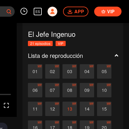
APP
VIP
ES
El Jefe Ingenuo
21 episodios
VIP
Lista de reproducción
VIP
VIP
VIP
VIP
VIP
01
02
03
04
05
VIP
VIP
VIP
VIP
VIP
06
07
08
09
10
VIP
VIP
VIP
VIP
VIP
11
12
13
14
15
VIP
VIP
VIP
VIP
VIP
16
17
18
19
20