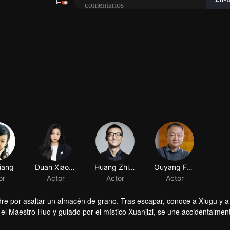
iang
Duan Xiaowei
Huang Zhizhong
Ouyang Fenqiang
or
Actor
Actor
Actor
dre por asaltar un almacén de grano. Tras escapar, conoce a Xiugu y a
el Maestro Huo y guiado por el místico Xuanjizi, se une accidentalmen
ma una hermandad jurada para defender la justicia. Tras matar a los in