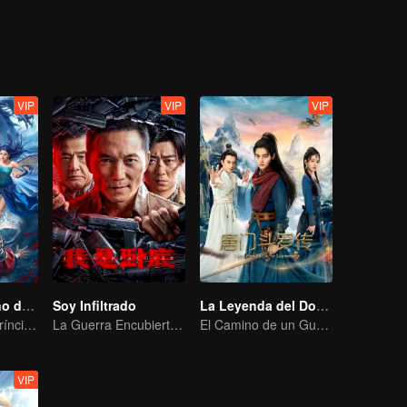
os en el campo de batalla y a una estricta disciplina, que incluye la proh
idera tropas contra los japoneses.
VIP
VIP
VIP
El Dragón Divino del Mar Vasto
Soy Infiltrado
La Leyenda del Douluo: La Secta Tang
El inútil Tercer Príncipe del Clan del Dragón contraataca
La Guerra Encubierta de Collin Chou
El Camino de un Guerrero hacia la Redención
VIP