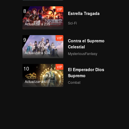
VIP
8
Estrella Tragada
Sci-Fi
Actualizar a 235
VIP
9
Contra el Supremo
Celestial
Actualizar a 534
MysteriousFantasy
VIP
10
El Emperador Dios
Supremo
Actualizar a 611
Combat