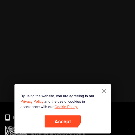
By using the website, you are agreeing to our
Privacy Policy
and the use of cookies in
accordance with our
Cookie Policy.
Phone
Accept
¡Escanee el código QR para