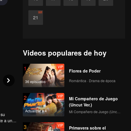
VIP
21
Videos populares de hoy
VIP
1
Flores de Poder
Romántica · Drama de época
36 episodios
VIP
2
Mi Compañero de Juego
(Uncut Ver.)
Actualizar a 4
Mi Compañero de Juego (Uncut Ver.)
 su
te a una
VIP
3
vasores
Primavera sobre el