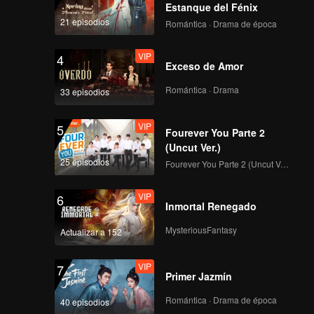
ibición
Estanque del Fénix
21 episodios
Romántica · Drama de época
VIP
4
Exceso de Amor
Romántica · Drama
33 episodios
VIP
5
Fourever You Parte 2
(Uncut Ver.)
25 episodios
Fourever You Parte 2 (Uncut Ver.)
VIP
6
Inmortal Renegado
MysteriousFantasy
Actualizar a 152
VIP
7
Primer Jazmín
Romántica · Drama de época
40 episodios