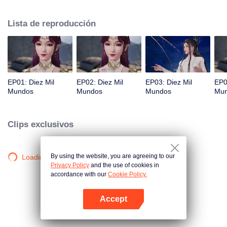
Pero esto despertó su Línea de Sangre Fénix, convirtiéndolo en el maestro
del Cementerio de los Dioses. Después de eso, Lin Feng fue boicoteado por
Lista de reproducción
el Clan Lin, pero recibió ayuda de su hermana, su abuelo y el nuevo poder
que obtuvo del Cementerio de los Dioses. Finalmente, Lin Feng se recuperó
y alcanzó la cima de las artes marciales.
EP01: Diez Mil
EP02: Diez Mil
EP03: Diez Mil
EP0
Mundos
Mundos
Mundos
Mu
Clips exclusivos
By using the website, you are agreeing to our
Loading…
Privacy Policy
and the use of cookies in
accordance with our
Cookie Policy.
Accept
Abrir App