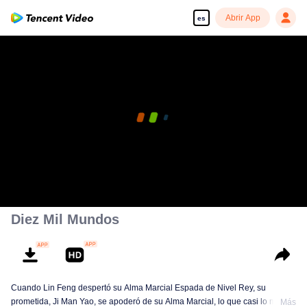
Abrir App
es
Diez Mil Mundos
Cuando Lin Feng despertó su Alma Marcial Espada de Nivel Rey, su
prometida, Ji Man Yao, se apoderó de su Alma Marcial, lo que casi lo mata.
Más