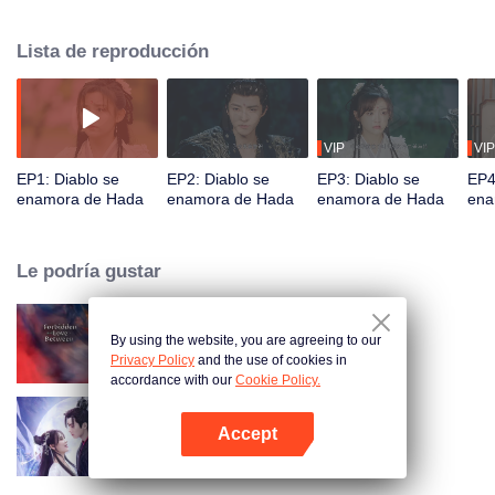
Xuan Ming, un miembro del antiguo Clan Nocturno. Debe superar las cinco
grandes pruebas demoníacas para evitar que Xuan Ming se convierta en el
Lista de reproducción
Señor Oscuro de la Destrucción y poder volver a la realidad. En el camino,
los dos se enfrentan juntos a la vida y la muerte, y Yihuan gradualmente se
enamora del frío pero bondadoso Xuan Ming. Sin embargo, una calamidad
aún mayor se acerca silenciosamente...
VIP
VIP
EP1: Diablo se
EP2: Diablo se
EP3: Diablo se
EP4
enamora de Hada
enamora de Hada
enamora de Hada
ena
Le podría gustar
By using the website, you are agreeing to our
Amor Prohibido
Privacy Policy
and the use of cookies in
accordance with our
Cookie Policy.
Accept
Sello del amor
Abrir App